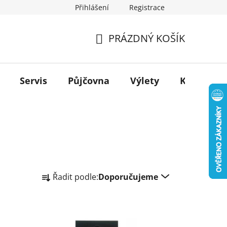
Přihlášení
Registrace
PRÁZDNÝ KOŠÍK
NÁKUPNÍ
KOŠÍK
Servis
Půjčovna
Výlety
Kontakt
Ř
Řadit podle:
Doporučujeme
a
z
e
n