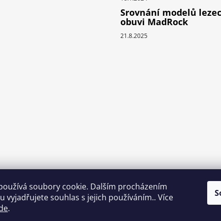
u
Srovnání modelů leze
obuvi MadRock
21.8.2025
používá soubory cookie. Dalším procházením
S
 vyjadřujete souhlas s jejich používáním.. Více
de
.