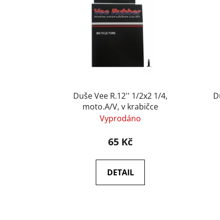
p
i
s
p
r
o
d
u
Duše Vee R.12'' 1/2x2 1/4,
D
k
moto.A/V, v krabičce
Vyprodáno
t
ů
65 Kč
DETAIL