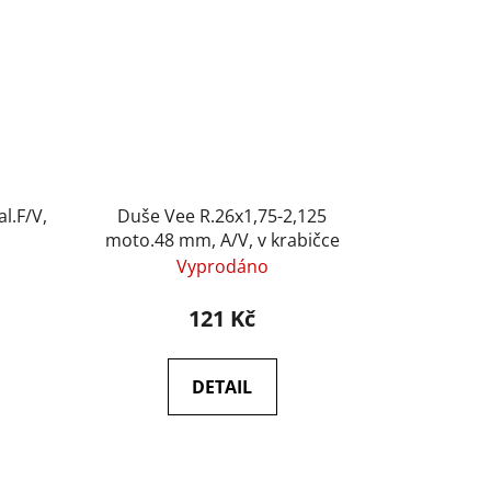
l.F/V,
Duše Vee R.26x1,75-2,125
moto.48 mm, A/V, v krabičce
Vyprodáno
121 Kč
DETAIL