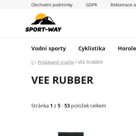
Přejít
Obchodní podmínky
GDPR
Reklamace a
na
obsah
Vodní sporty
Cyklistika
Horole
Domů
/
Prodávané značky
/
VEE RUBBER
VEE RUBBER
Stránka
1
z
5
-
53
položek celkem
V
ý