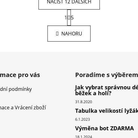
NAČÍST 12 DALŠÍCH
S
1
t
5
O
r
v
á
l
NAHORU
n
á
k
d
o
v
a
á
c
n
í
í
p
rmace pro vás
Poradíme s výběre
r
Jak vybrat správnou d
v
dní podmínky
běžek a holí?
k
y
31.8.2020
ace a Vrácení zboží
v
Tabulka velikostí lyžá
ý
6.1.2023
p
Výměna bot ZDARMA
i
s
18.1.2024