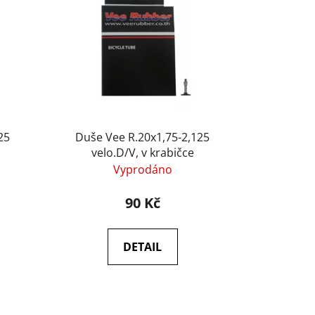
í
p
r
o
d
u
k
t
25
Duše Vee R.20x1,75-2,125
velo.D/V, v krabičce
ů
Vyprodáno
90 Kč
DETAIL