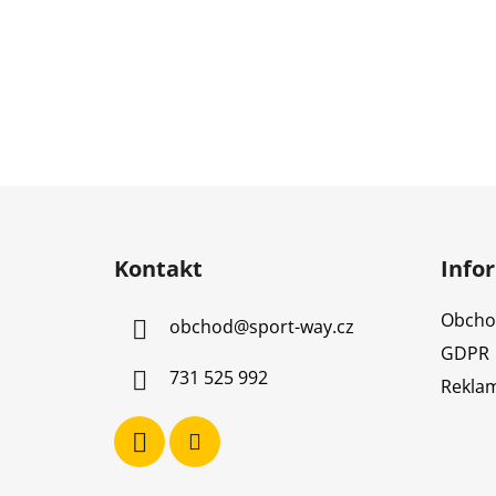
Z
á
Kontakt
Info
p
a
Obcho
obchod
@
sport-way.cz
t
GDPR
í
731 525 992
Reklam