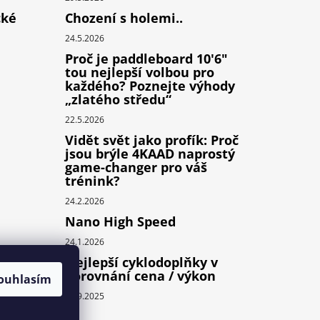
cké
Chození s holemi..
24.5.2026
Proč je paddleboard 10'6"
tou nejlepší volbou pro
každého? Poznejte výhody
„zlatého středu“
22.5.2026
Vidět svět jako profík: Proč
jsou brýle 4KAAD naprostý
game-changer pro váš
trénink?
24.2.2026
Nano High Speed
24.1.2026
Nejlepší cyklodoplňky v
porovnání cena / výkon
ouhlasím
24.9.2025