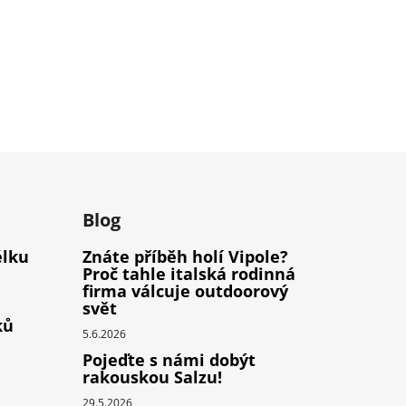
m
Blog
élku
Znáte příběh holí Vipole?
Proč tahle italská rodinná
firma válcuje outdoorový
svět
ků
5.6.2026
Pojeďte s námi dobýt
rakouskou Salzu!
29.5.2026