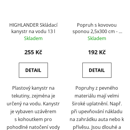
HIGHLANDER Skládací
Popruh s kovovou
kanystr na vodu 13 l
sponou 2,5x300 cm - 2
ks
Skladem
Skladem
255 Kč
192 Kč
DETAIL
DETAIL
Plastový kanystr na
Popruhy z pevného
tekutiny, zejména je
materiálu mají velmi
určený na vodu. Kanystr
široké uplatnění. Např.
je vybaven uzávěrem
při upevňování nákladu
s kohoutkem pro
na zahrádku auta nebo k
pohodlné natočení vody
přívěsu. Jsou dlouhé a