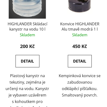
HIGHLANDER Skládací
Konvice HIGHLANDER
kanystr na vodu 10 l
Alu tmavě modrá 1 l
Skladem
Skladem
200 Kč
450 Kč
DETAIL
DETAIL
Plastový kanystr na
Kempinková konvice se
tekutiny, zejména je
zabudovanou
určený na vodu. Kanystr
odklápěcí píšťalkou.
je vybaven uzávěrem
Smaltovaný povrch.
s kohoutkem pro