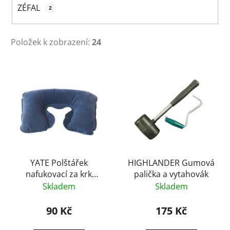
ZÉFAL
2
Položek k zobrazení:
24
V
ý
p
i
s
p
r
o
YATE Polštářek
HIGHLANDER Gumová
nafukovací za krk
palička a vytahovák
d
modrý
Skladem
Skladem
u
k
90 Kč
175 Kč
t