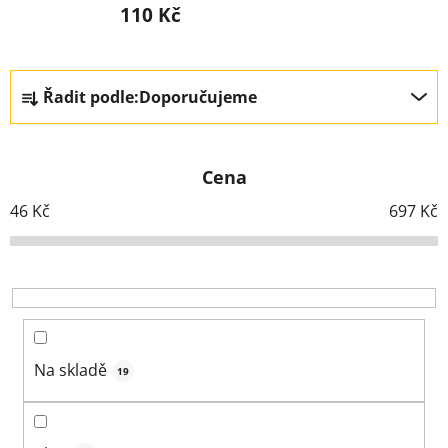
110 Kč
Ř
Řadit podle:
Doporučujeme
a
z
e
Cena
n
í
46
Kč
697
Kč
p
r
o
d
u
k
Na skladě
19
t
ů