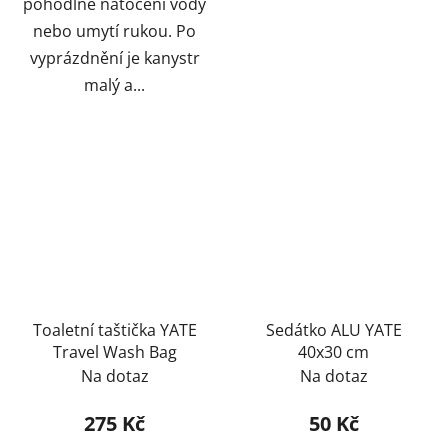
pohodlné natočení vody
nebo umytí rukou. Po
vyprázdnění je kanystr
malý a...
Toaletní taštička YATE
Sedátko ALU YATE
Travel Wash Bag
40x30 cm
Na dotaz
Na dotaz
275 Kč
50 Kč