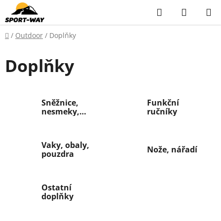
Přejít
Hledat
NÁKUP
na
KOŠÍK
obsah
Domů
/
Outdoor
/
Doplňky
Doplňky
Sněžnice,
Funkční
nesmeky,
ručníky
návleky
Vaky, obaly,
Nože, nářadí
pouzdra
Ostatní
doplňky