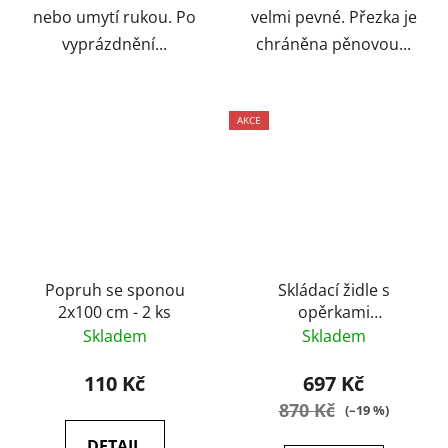
nebo umytí rukou. Po
velmi pevné. Přezka je
vyprázdnění...
chráněna pěnovou...
AKCE
Popruh se sponou
Skládací židle s
2x100 cm - 2 ks
opěrkami
HIGHLANDER MORAY -
Skladem
Skladem
modrá/bílá
110 Kč
697 Kč
870 Kč
(–19 %)
DETAIL