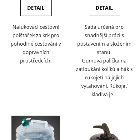
ů
DETAIL
DETAIL
Nafukovací cestovní
Sada určená pro
polštářek za krk pro
snadnější práci s
pohodlné cestování v
postavením a složením
dopravních
stanu.
prostředcích.
Gumová palička na
zatloukání kolíků a hák s
rukojetí na jejich
vytahování. Rukojeť
kladiva je...