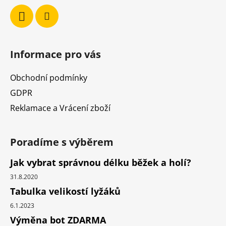
ý
p
i
s
u
Informace pro vás
Obchodní podmínky
GDPR
Reklamace a Vrácení zboží
Poradíme s výběrem
Jak vybrat správnou délku běžek a holí?
31.8.2020
Tabulka velikostí lyžáků
6.1.2023
Výměna bot ZDARMA