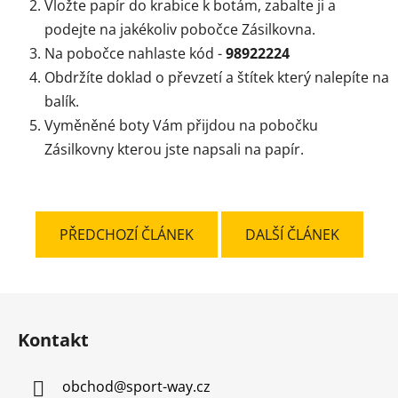
Vložte papír do krabice k botám, zabalte ji a
podejte na jakékoliv pobočce Zásilkovna.
Na pobočce nahlaste kód -
98922224
Obdržíte doklad o převzetí a štítek který nalepíte na
balík.
Vyměněné boty Vám přijdou na pobočku
Zásilkovny kterou jste napsali na papír.
PŘEDCHOZÍ ČLÁNEK
DALŠÍ ČLÁNEK
Z
á
Kontakt
p
a
obchod
@
sport-way.cz
t