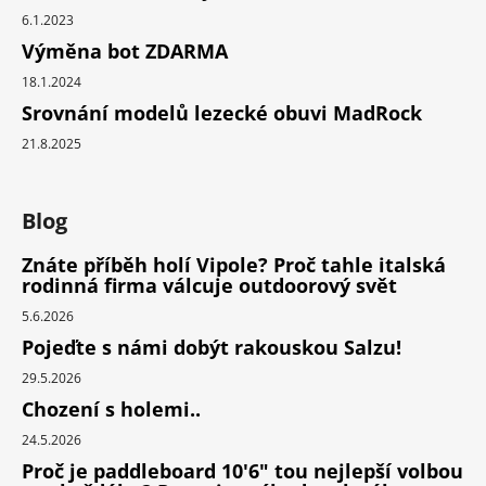
6.1.2023
Výměna bot ZDARMA
18.1.2024
Srovnání modelů lezecké obuvi MadRock
21.8.2025
Blog
Znáte příběh holí Vipole? Proč tahle italská
rodinná firma válcuje outdoorový svět
5.6.2026
Pojeďte s námi dobýt rakouskou Salzu!
29.5.2026
Chození s holemi..
24.5.2026
Proč je paddleboard 10'6" tou nejlepší volbou