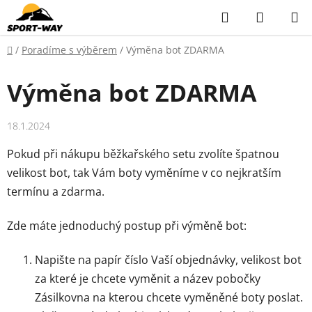
Přejít
Hledat
NÁKUP
na
KOŠÍK
obsah
Domů
/
Poradíme s výběrem
/
Výměna bot ZDARMA
Výměna bot ZDARMA
18.1.2024
Pokud při nákupu běžkařského setu zvolíte špatnou
velikost bot, tak Vám boty vyměníme v co nejkratším
termínu a zdarma.
Zde máte jednoduchý postup při výměně bot:
Napište na papír číslo Vaší objednávky, velikost bot
za které je chcete vyměnit a název pobočky
Zásilkovna na kterou chcete vyměněné boty poslat.