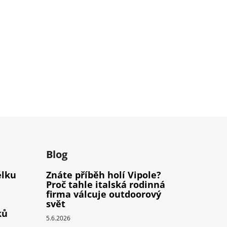
m
Blog
élku
Znáte příběh holí Vipole?
Proč tahle italská rodinná
firma válcuje outdoorový
svět
ků
5.6.2026