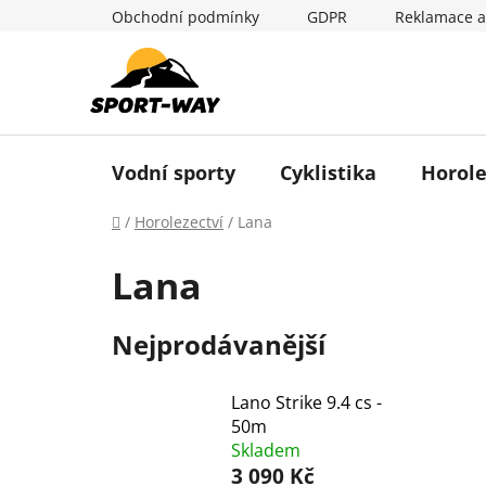
Přejít
Obchodní podmínky
GDPR
Reklamace a
na
obsah
Vodní sporty
Cyklistika
Horole
Domů
/
Horolezectví
/
Lana
Lana
Nejprodávanější
Lano Strike 9.4 cs -
50m
Skladem
3 090 Kč