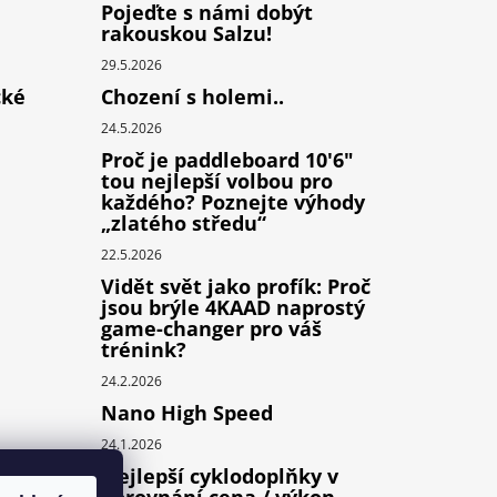
Pojeďte s námi dobýt
rakouskou Salzu!
29.5.2026
cké
Chození s holemi..
24.5.2026
Proč je paddleboard 10'6"
tou nejlepší volbou pro
každého? Poznejte výhody
„zlatého středu“
22.5.2026
Vidět svět jako profík: Proč
jsou brýle 4KAAD naprostý
game-changer pro váš
trénink?
24.2.2026
Nano High Speed
24.1.2026
Nejlepší cyklodoplňky v
porovnání cena / výkon