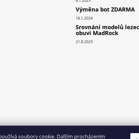
6.1.2023
y
Výměna bot ZDARMA
v
18.1.2024
ý
p
Srovnání modelů leze
obuvi MadRock
i
s
21.8.2025
u
používá soubory cookie. Dalším procházením