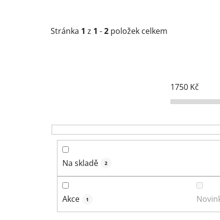
Stránka
1
z
1
-
2
položek celkem
1750
Kč
Na skladě
2
Akce
Novin
1