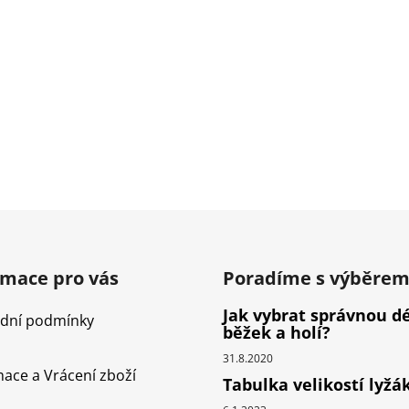
é lano, odolné vůči oděru
plet konstrukce SBS), ale
zároveň měkké a dobře
manipulovatelné.
O
v
l
á
d
rmace pro vás
Poradíme s výběre
a
c
Jak vybrat správnou d
dní podmínky
í
běžek a holí?
p
31.8.2020
r
ace a Vrácení zboží
Tabulka velikostí lyžá
v
k