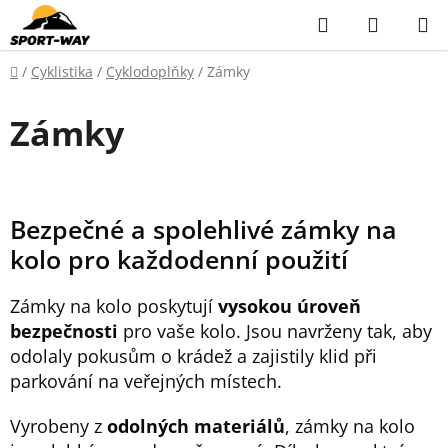
Přejít
Hledat
NÁKUP
na
KOŠÍK
obsah
Domů
/
Cyklistika
/
Cyklodoplňky
/
Zámky
Zámky
Bezpečné a spolehlivé zámky na
kolo pro každodenní použití
Zámky na kolo poskytují
vysokou úroveň
bezpečnosti
pro vaše kolo. Jsou navrženy tak, aby
odolaly pokusům o krádež a zajistily klid při
parkování na veřejných místech.
Vyrobeny z
odolných materiálů
, zámky na kolo