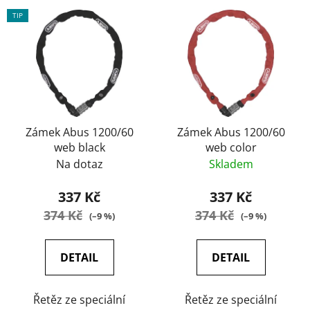
V
TIP
ý
p
i
s
p
r
o
Zámek Abus 1200/60
Zámek Abus 1200/60
web black
web color
d
Na dotaz
Skladem
u
k
337 Kč
337 Kč
t
374 Kč
374 Kč
(–9 %)
(–9 %)
ů
DETAIL
DETAIL
Řetěz ze speciální
Řetěz ze speciální