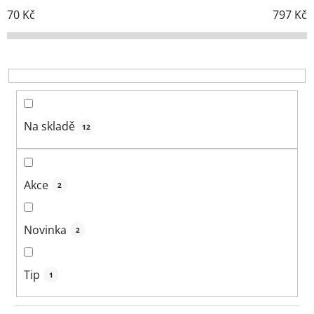
í
70
Kč
797
Kč
p
r
o
d
u
k
Na skladě
12
t
ů
Akce
2
Novinka
2
Tip
1