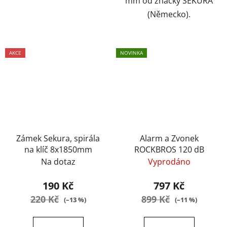
mm od značky SEKURA
(Německo).
AKCE
NOVINKA
Zámek Sekura, spirála
Alarm a Zvonek
na klíč 8x1850mm
ROCKBROS 120 dB
Na dotaz
Vyprodáno
190 Kč
797 Kč
220 Kč
899 Kč
(–13 %)
(–11 %)