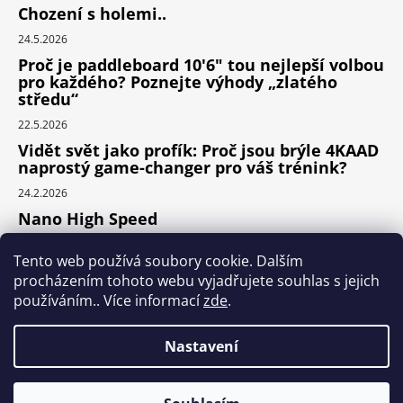
Chození s holemi..
24.5.2026
Proč je paddleboard 10'6" tou nejlepší volbou
pro každého? Poznejte výhody „zlatého
středu“
22.5.2026
Vidět svět jako profík: Proč jsou brýle 4KAAD
naprostý game-changer pro váš trénink?
24.2.2026
Nano High Speed
24.1.2026
Tento web používá soubory cookie. Dalším
Nejlepší cyklodoplňky v porovnání cena /
procházením tohoto webu vyjadřujete souhlas s jejich
výkon
používáním.. Více informací
zde
.
24.9.2025
Nastavení
Vytvořil Shoptet