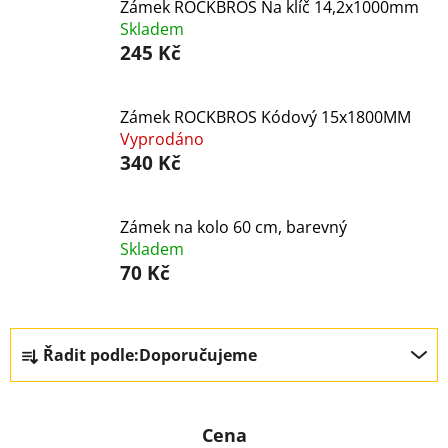
Zámek ROCKBROS Na klíč 14,2x1000mm
Skladem
245 Kč
Zámek ROCKBROS Kódový 15x1800MM
Vyprodáno
340 Kč
Zámek na kolo 60 cm, barevný
Skladem
70 Kč
Ř
Řadit podle:
Doporučujeme
a
z
e
Cena
n