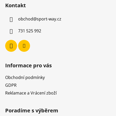
á
í
í
Kontakt
p
p
r
a
v
obchod
@
sport-way.cz
t
k
í
y
731 525 992
v
ý
p
i
s
u
Informace pro vás
Obchodní podmínky
GDPR
Reklamace a Vrácení zboží
Poradíme s výběrem