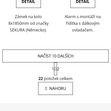
DETAIL
DETAIL
Zámek na kolo
Alarm s montáží na
8x1850mm od značky
řídítka s dálkovým
SEKURA (Německo).
ovladačem.
NAČÍST 10 DALŠÍCH
S
1
t
2
r
O
á
22
položek celkem
v
n
l
k
NAHORU
á
o
d
v
a
á
Z
c
n