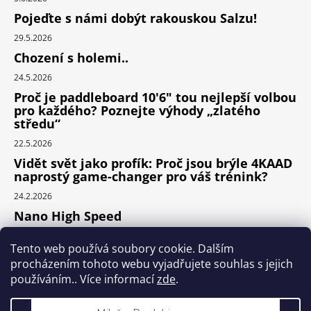
Pojeďte s námi dobýt rakouskou Salzu!
29.5.2026
Chození s holemi..
24.5.2026
Proč je paddleboard 10'6" tou nejlepší volbou
pro každého? Poznejte výhody „zlatého
středu“
22.5.2026
Vidět svět jako profík: Proč jsou brýle 4KAAD
naprostý game-changer pro váš trénink?
24.2.2026
Nano High Speed
24.1.2026
Tento web používá soubory cookie. Dalším
Nejlepší cyklodoplňky v porovnání cena /
procházením tohoto webu vyjadřujete souhlas s jejich
výkon
používáním.. Více informací
zde
.
24.9.2025