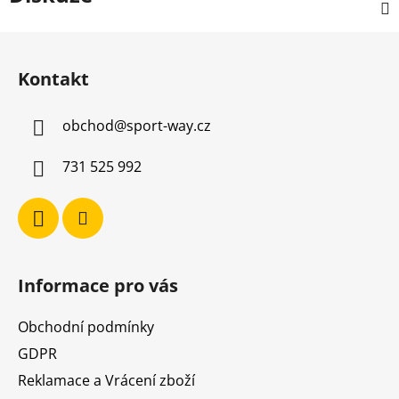
Z
á
Kontakt
p
a
obchod
@
sport-way.cz
t
í
731 525 992
Informace pro vás
Obchodní podmínky
GDPR
Reklamace a Vrácení zboží