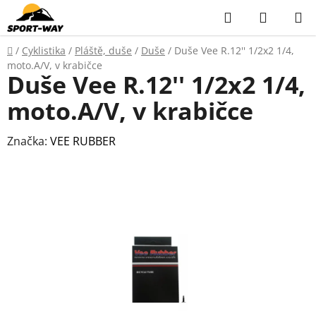
Přejít
Hledat
NÁKUP
na
KOŠÍK
obsah
Domů
/
Cyklistika
/
Pláště, duše
/
Duše
/
Duše Vee R.12'' 1/2x2 1/4,
moto.A/V, v krabičce
Duše Vee R.12'' 1/2x2 1/4,
moto.A/V, v krabičce
Značka:
VEE RUBBER