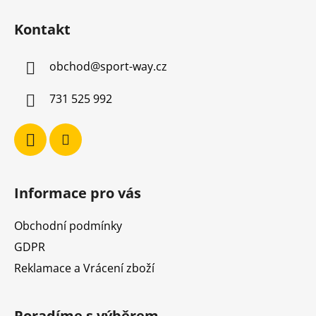
Z
c
n
á
í
í
Kontakt
p
p
r
a
v
obchod
@
sport-way.cz
t
k
í
y
731 525 992
v
ý
p
i
s
u
Informace pro vás
Obchodní podmínky
GDPR
Reklamace a Vrácení zboží
Poradíme s výběrem