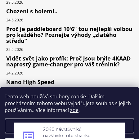
29.5.2026
Chození s holemi..
24.5.2026
Proč je paddleboard 10'6" tou nejlepší volbou
pro každého? Poznejte výhody „zlatého
středu“
22.5.2026
Vidět svět jako profík: Proč jsou brýle 4KAAD
naprostý game-changer pro váš trénink?
24.2.2026
Nano High Speed
24.1.2026
Tento web používá soubory cookie. Dalším
Nejlepší cyklodoplňky v porovnání cena /
procházením tohoto webu vyjadřujete souhlas s jejich
výkon
používáním.. Více informací
zde
.
24.9.2025
2040 návštěvníků
Nastavení
navštívilo tuto stránku
za posledních 7 dní