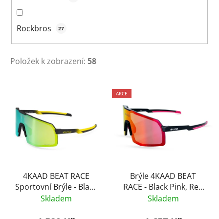
Rockbros
27
Položek k zobrazení:
58
V
AKCE
ý
p
i
s
p
r
o
4KAAD BEAT RACE
Brýle 4KAAD BEAT
Sportovní Brýle - Black
RACE - Black Pink, Red
d
Yellow, Gold Revo
Purple Mirror
Skladem
Skladem
u
k