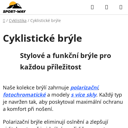
Přejít
Hledat
NÁKUP
na
KOŠÍK
obsah
Domů
/
Cyklistika
/
Cyklistické brýle
Cyklistické brýle
Stylové a funkční brýle pro
každou příležitost
Naše kolekce brýlí zahrnuje
polarizační
,
fotochromatické
a modely
s více skly
. Každý typ
je navržen tak, aby poskytoval maximální ochranu
a komfort při nošení.
Polarizační brýle eliminují oslnění a zlepšují