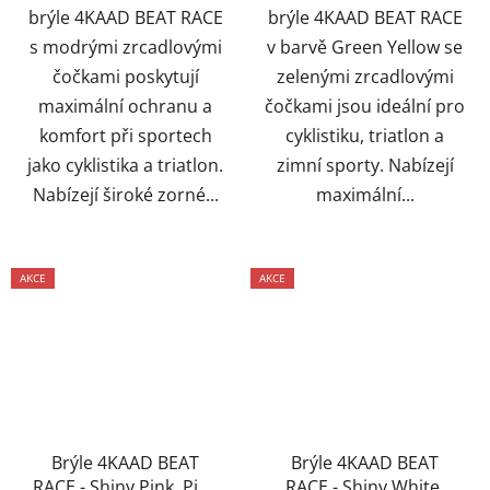
brýle 4KAAD BEAT RACE
brýle 4KAAD BEAT RACE
s modrými zrcadlovými
v barvě Green Yellow se
čočkami poskytují
zelenými zrcadlovými
maximální ochranu a
čočkami jsou ideální pro
komfort při sportech
cyklistiku, triatlon a
jako cyklistika a triatlon.
zimní sporty. Nabízejí
Nabízejí široké zorné...
maximální...
AKCE
AKCE
Brýle 4KAAD BEAT
Brýle 4KAAD BEAT
RACE - Shiny Pink, Pink
RACE - Shiny White,