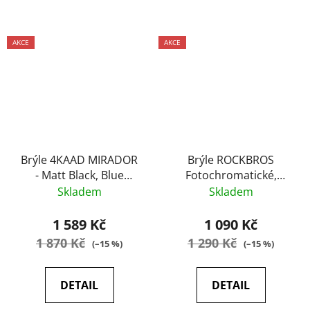
AKCE
AKCE
Brýle 4KAAD MIRADOR
Brýle ROCKBROS
- Matt Black, Blue
Fotochromatické,
Mirror
transparentní/černé
Skladem
Skladem
1 589 Kč
1 090 Kč
1 870 Kč
1 290 Kč
(–15 %)
(–15 %)
DETAIL
DETAIL