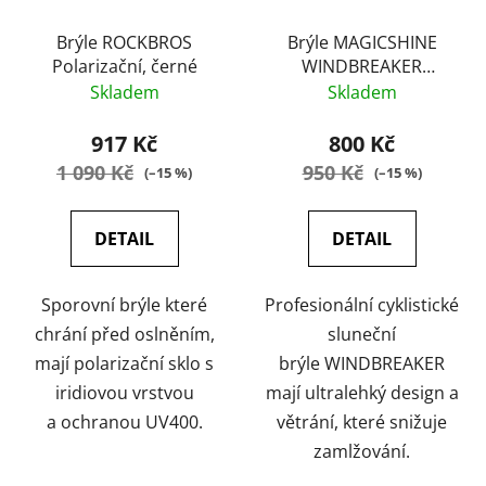
Brýle ROCKBROS
Brýle MAGICSHINE
Polarizační, černé
WINDBREAKER
Polarizační,
Skladem
Skladem
bílo/oranžové
917 Kč
800 Kč
1 090 Kč
950 Kč
(–15 %)
(–15 %)
DETAIL
DETAIL
Sporovní brýle které
Profesionální cyklistické
chrání před oslněním,
sluneční
mají polarizační sklo s
brýle WINDBREAKER
iridiovou vrstvou
mají ultralehký design a
a ochranou UV400.
větrání, které snižuje
zamlžování.