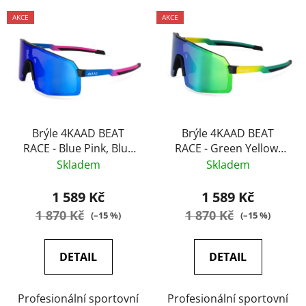
AKCE
AKCE
Brýle 4KAAD BEAT
Brýle 4KAAD BEAT
RACE - Blue Pink, Blue
RACE - Green Yellow,
Mirror
Green Mirror
Skladem
Skladem
1 589 Kč
1 589 Kč
1 870 Kč
1 870 Kč
(–15 %)
(–15 %)
DETAIL
DETAIL
Profesionální sportovní
Profesionální sportovní