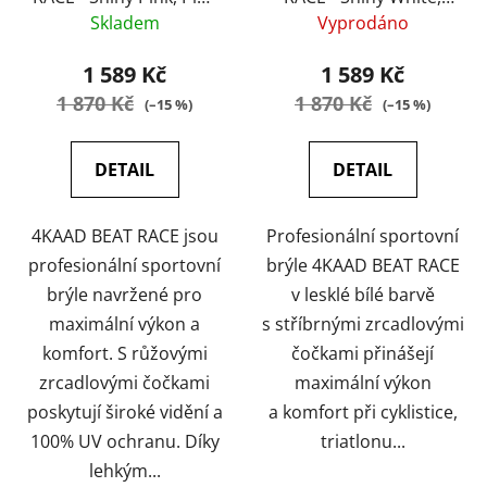
Mirror
Silver Mirror
Skladem
Vyprodáno
1 589 Kč
1 589 Kč
1 870 Kč
1 870 Kč
(–15 %)
(–15 %)
DETAIL
DETAIL
4KAAD BEAT RACE jsou
Profesionální sportovní
profesionální sportovní
brýle 4KAAD BEAT RACE
brýle navržené pro
v lesklé bílé barvě
maximální výkon a
s stříbrnými zrcadlovými
komfort. S růžovými
čočkami přinášejí
zrcadlovými čočkami
maximální výkon
poskytují široké vidění a
a komfort při cyklistice,
100% UV ochranu. Díky
triatlonu...
lehkým...