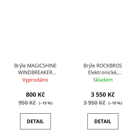
Brýle MAGICSHINE
Brýle ROCKBROS
WINDBREAKER
Elektronické,
Polarizační,
fotochromatické,
Vyprodáno
Skladem
černo/modré
černo/červené
800 Kč
3 550 Kč
950 Kč
3 950 Kč
(–15 %)
(–10 %)
DETAIL
DETAIL