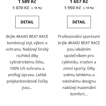
1 589 Kč
1 657 Kč
t
1 870 Kč
1 950 Kč
(–15 %)
(–15 %)
ů
DETAIL
DETAIL
Brýle 4KAAD BEAT RACE
Profesionální sportovní
kombinují styl, výkon a
brýle 4KAAD BEAT RACE
ochranu. Nabízejí široký
jsou ideálním
rozhled díky
společníkem pro
cylindrickému štítu,
cyklistiku, triatlon a
100% UV ochranu a
zimní sporty. Díky
antifog úpravu. Lehké
svému lehkému a
polykarbonátové čočky
odolnému designu
jsou...
nabízejí maximální
komfort...