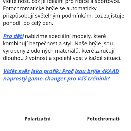
viditelnost, což je ideální pro řidiče a sportovce.
Fotochromatické brýle se automaticky
přizpůsobují světelným podmínkám, což zajišťuje
pohodlí po celý den.
Pro děti
nabízíme speciální modely, které
kombinují bezpečnost a styl. Naše brýle jsou
vyrobeny z odolných materiálů, které zaručují
dlouhou životnost a spolehlivost v každé situaci.
Vidět svět jako profík: Proč jsou brýle 4KAAD
naprostý game-changer pro váš trénink?
Polarizační
Fotochromatické