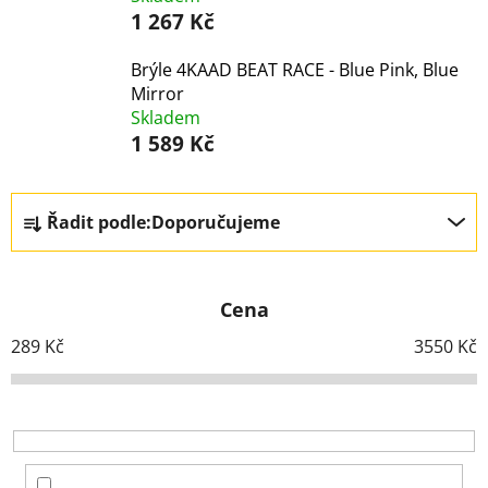
1 267 Kč
Brýle 4KAAD BEAT RACE - Blue Pink, Blue
Mirror
Skladem
1 589 Kč
Ř
Řadit podle:
Doporučujeme
a
z
e
Cena
n
í
289
Kč
3550
Kč
p
r
o
d