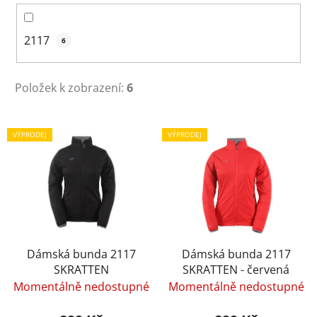
2117
6
Položek k zobrazení:
6
V
VÝPRODEJ
VÝPRODEJ
ý
p
i
s
p
r
o
Dámská bunda 2117
Dámská bunda 2117
SKRATTEN
SKRATTEN - červená
d
Momentálně nedostupné
Momentálně nedostupné
u
k