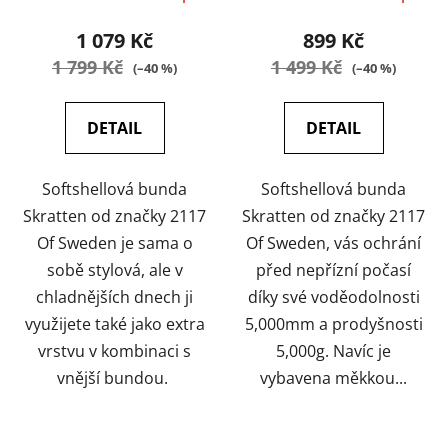
kapucí - černá
modrá
1 079 Kč
899 Kč
1 799 Kč
1 499 Kč
(–40 %)
(–40 %)
DETAIL
DETAIL
Softshellová bunda
Softshellová bunda
Skratten od značky 2117
Skratten od značky 2117
Of Sweden je sama o
Of Sweden, vás ochrání
sobě stylová, ale v
před nepřízní počasí
chladnějších dnech ji
díky své voděodolnosti
využijete také jako extra
5,000mm a prodyšnosti
vrstvu v kombinaci s
5,000g. Navíc je
vnější bundou.
vybavena měkkou...