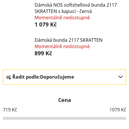
Dámská NOS softshellová bunda 2117
SKRATTEN s kapucí - černá
Momentálně nedostupné
1 079 Kč
Dámská bunda 2117 SKRATTEN
Momentálně nedostupné
899 Kč
Ř
Řadit podle:
Doporučujeme
a
z
e
Cena
n
í
719
Kč
1079
Kč
p
r