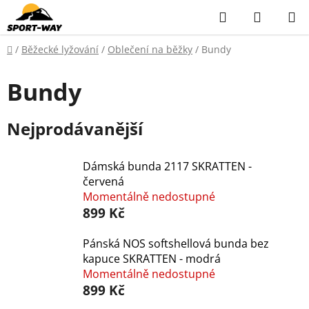
Přejít
Hledat
NÁKUP
na
KOŠÍK
obsah
Domů
/
Běžecké lyžování
/
Oblečení na běžky
/
Bundy
Bundy
Nejprodávanější
Dámská bunda 2117 SKRATTEN -
červená
Momentálně nedostupné
899 Kč
Pánská NOS softshellová bunda bez
kapuce SKRATTEN - modrá
Momentálně nedostupné
899 Kč