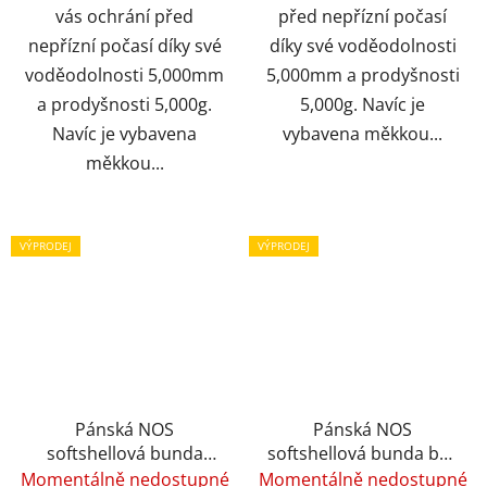
vás ochrání před
před nepřízní počasí
nepřízní počasí díky své
díky své voděodolnosti
voděodolnosti 5,000mm
5,000mm a prodyšnosti
a prodyšnosti 5,000g.
5,000g. Navíc je
Navíc je vybavena
vybavena měkkou...
měkkou...
VÝPRODEJ
VÝPRODEJ
Pánská NOS
Pánská NOS
softshellová bunda
softshellová bunda bez
2117 SKRATTEN s
kapuce SKRATTEN -
Momentálně nedostupné
Momentálně nedostupné