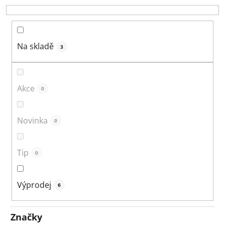
o
d
u
k
Na skladě
3
t
ů
Akce
0
Novinka
0
Tip
0
Výprodej
6
Značky