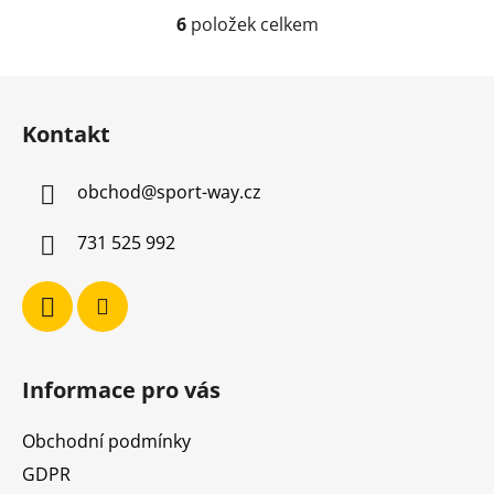
6
položek celkem
O
v
l
Z
á
á
d
Kontakt
p
a
a
c
obchod
@
sport-way.cz
t
í
í
p
731 525 992
r
v
k
y
v
ý
Informace pro vás
p
i
Obchodní podmínky
s
u
GDPR