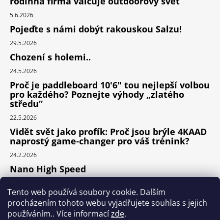
rodinná firma válcuje outdoorový svět
5.6.2026
Pojeďte s námi dobýt rakouskou Salzu!
29.5.2026
Chození s holemi..
24.5.2026
Proč je paddleboard 10'6" tou nejlepší volbou
pro každého? Poznejte výhody „zlatého
středu“
22.5.2026
Vidět svět jako profík: Proč jsou brýle 4KAAD
naprostý game-changer pro váš trénink?
24.2.2026
Nano High Speed
24.1.2026
Tento web používá soubory cookie. Dalším
Nejlepší cyklodoplňky v porovnání cena /
procházením tohoto webu vyjadřujete souhlas s jejich
výkon
používáním.. Více informací
zde
.