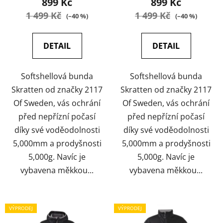
899 Kč
899 Kč
t
1 499 Kč
1 499 Kč
(–40 %)
(–40 %)
ů
DETAIL
DETAIL
Softshellová bunda
Softshellová bunda
Skratten od značky 2117
Skratten od značky 2117
Of Sweden, vás ochrání
Of Sweden, vás ochrání
před nepřízní počasí
před nepřízní počasí
díky své voděodolnosti
díky své voděodolnosti
5,000mm a prodyšnosti
5,000mm a prodyšnosti
5,000g. Navíc je
5,000g. Navíc je
vybavena měkkou...
vybavena měkkou...
VÝPRODEJ
VÝPRODEJ