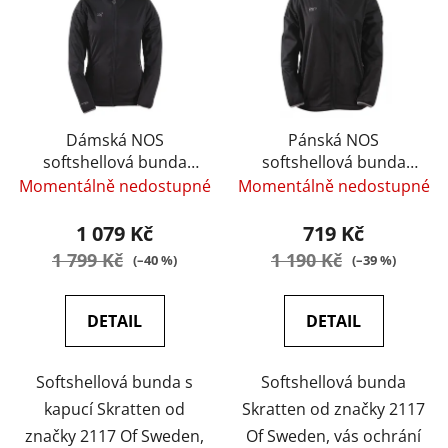
Dámská NOS
Pánská NOS
softshellová bunda
softshellová bunda
2117 SKRATTEN s
2117 SKRATTEN - bez
Momentálně nedostupné
Momentálně nedostupné
kapucí - černá
kapuce - černá
1 079 Kč
719 Kč
1 799 Kč
1 190 Kč
(–40 %)
(–39 %)
DETAIL
DETAIL
Softshellová bunda s
Softshellová bunda
kapucí Skratten od
Skratten od značky 2117
značky 2117 Of Sweden,
Of Sweden, vás ochrání