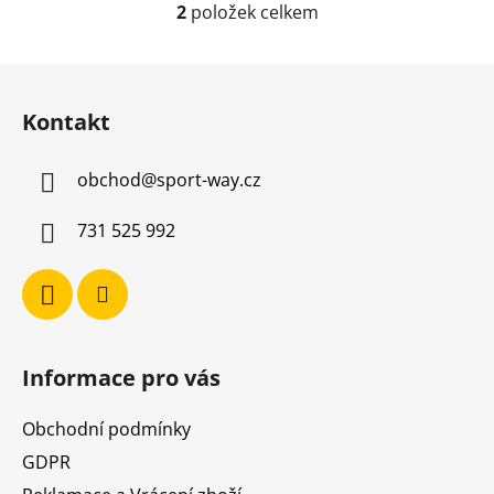
2
položek celkem
O
v
l
Z
á
á
d
Kontakt
p
a
a
c
obchod
@
sport-way.cz
t
í
í
p
731 525 992
r
v
k
y
v
ý
Informace pro vás
p
i
Obchodní podmínky
s
u
GDPR