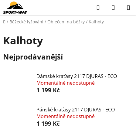
Přejít
Hledat
NÁKUP
na
KOŠÍK
obsah
Domů
/
Běžecké lyžování
/
Oblečení na běžky
/
Kalhoty
Kalhoty
Nejprodávanější
Dámské kraťasy 2117 DJURAS - ECO
Momentálně nedostupné
1 199 Kč
Pánské kraťasy 2117 DJURAS - ECO
Momentálně nedostupné
1 199 Kč