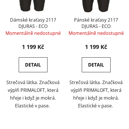
p
r
o
Dámské kraťasy 2117
Pánské kraťasy 2117
DJURAS - ECO
DJURAS - ECO
d
Momentálně nedostupné
Momentálně nedostupné
u
k
1 199 Kč
1 199 Kč
t
ů
DETAIL
DETAIL
Strečová látka. Značková
Strečová látka. Značková
výplň PRIMALOFT, která
výplň PRIMALOFT, která
hřeje i když je mokrá.
hřeje i když je mokrá.
Elastické v pase.
Elastické v pase.