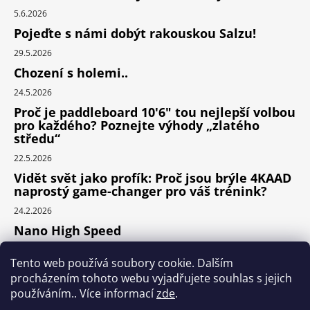
5.6.2026
Pojeďte s námi dobýt rakouskou Salzu!
29.5.2026
Chození s holemi..
24.5.2026
Proč je paddleboard 10'6" tou nejlepší volbou
pro každého? Poznejte výhody „zlatého
středu“
22.5.2026
Vidět svět jako profík: Proč jsou brýle 4KAAD
naprostý game-changer pro váš trénink?
24.2.2026
Nano High Speed
24.1.2026
Tento web používá soubory cookie. Dalším
Nejlepší cyklodoplňky v porovnání cena /
procházením tohoto webu vyjadřujete souhlas s jejich
výkon
používáním.. Více informací
zde
.
24.9.2025