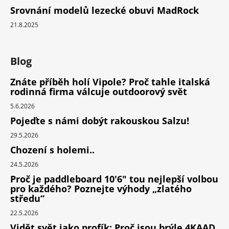
Srovnání modelů lezecké obuvi MadRock
21.8.2025
Blog
Znáte příběh holí Vipole? Proč tahle italská
rodinná firma válcuje outdoorový svět
5.6.2026
Pojeďte s námi dobýt rakouskou Salzu!
29.5.2026
Chození s holemi..
24.5.2026
Proč je paddleboard 10'6" tou nejlepší volbou
pro každého? Poznejte výhody „zlatého
středu“
22.5.2026
Vidět svět jako profík: Proč jsou brýle 4KAAD