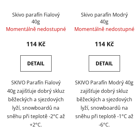
Skivo parafín Fialový
Skivo parafín Modrý
40g
40g
Momentálně nedostupné
Momentálně nedostupné
114 Kč
114 Kč
DETAIL
DETAIL
SKIVO Parafín Fialový
SKIVO Parafín Modrý 40g
40g zajišťuje dobrý skluz
zajišťuje dobrý skluz
běžeckých a sjezdových
běžeckých a sjezdových
lyží, snowboardů na
lyží, snowboardů na
sněhu při teplotě -2°C až
sněhu při teplotě -1°C až
+2°C.
-6°C.