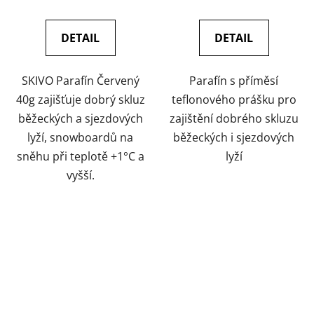
DETAIL
DETAIL
SKIVO Parafín Červený
Parafín s příměsí
40g zajišťuje dobrý skluz
teflonového prášku pro
běžeckých a sjezdových
zajištění dobrého skluzu
lyží, snowboardů na
běžeckých i sjezdových
sněhu při teplotě +1°C a
lyží
vyšší.