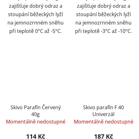
zajišťuje dobrý odraz a
zajišťuje dobrý odraz a
stoupání běžeckých lyží
stoupání běžeckých lyží
na jemnozrnném sněhu
na jemnozrnném sněhu
při teplotě 0°C až -5°C.
při teplotě -3°C až -10°C.
Skivo Parafín Červený
Skivo parafín F 40
40g
Univerzál
Momentálně nedostupné
Momentálně nedostupné
114 Kč
187 Kč