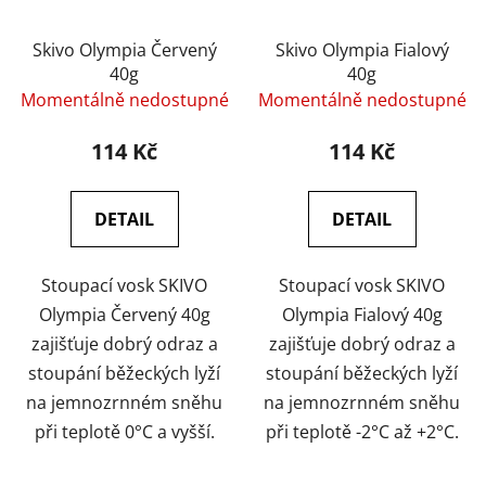
Skivo Olympia Červený
Skivo Olympia Fialový
40g
40g
Momentálně nedostupné
Momentálně nedostupné
114 Kč
114 Kč
DETAIL
DETAIL
Stoupací vosk SKIVO
Stoupací vosk SKIVO
Olympia Červený 40g
Olympia Fialový 40g
zajišťuje dobrý odraz a
zajišťuje dobrý odraz a
stoupání běžeckých lyží
stoupání běžeckých lyží
na jemnozrnném sněhu
na jemnozrnném sněhu
při teplotě 0°C a vyšší.
při teplotě -2°C až +2°C.