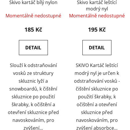
o
Skivo kartáč bílý nylon
Skivo kartáč leštící
u
modrý nyl
d
k
Momentálně nedostupné
Momentálně nedostupné
u
t
k
ů
185 Kč
195 Kč
t
ů
DETAIL
DETAIL
Slouží k odstraňování
SKIVO Kartáč leštící
vosků ze struktury
modrý nyl je určen k
skluznic lyží a
odstraňování vosků -
snowboardů, k čištění
čištění skluznice po
skluznice po použití
použití škrabky, k
škrabky, k očištění a
očištění a otevření
otevření skluznice před
skluznice před
navoskováním, pro
navoskováním, pro
zvýšení...
zvýšení absorbce...