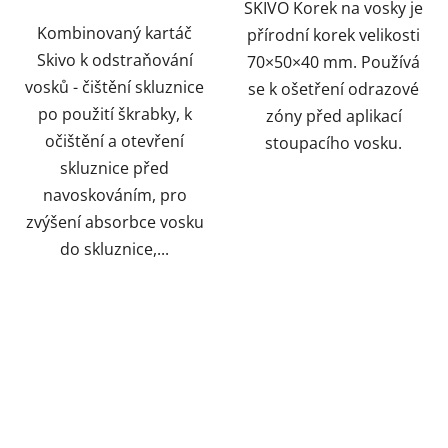
SKIVO Korek na vosky je
Kombinovaný kartáč
přírodní korek velikosti
Skivo k odstraňování
70×50×40 mm. Používá
vosků - čištění skluznice
se k ošetření odrazové
po použití škrabky, k
zóny před aplikací
očištění a otevření
stoupacího vosku.
skluznice před
navoskováním, pro
zvýšení absorbce vosku
do skluznice,...