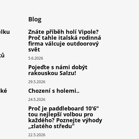
m
Blog
élku
Znáte příběh holí Vipole?
Proč tahle italská rodinná
firma válcuje outdoorový
svět
ků
5.6.2026
Pojeďte s námi dobýt
rakouskou Salzu!
29.5.2026
cké
Chození s holemi..
24.5.2026
Proč je paddleboard 10'6"
tou nejlepší volbou pro
každého? Poznejte výhody
„zlatého středu“
22.5.2026