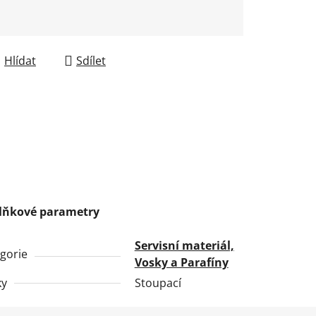
Hlídat
Sdílet
lňkové parametry
Servisní materiál,
gorie
Vosky a Parafíny
ky
Stoupací