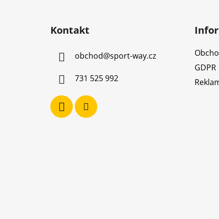
Z
á
Kontakt
Info
p
a
Obcho
obchod
@
sport-way.cz
t
GDPR
í
731 525 992
Reklam