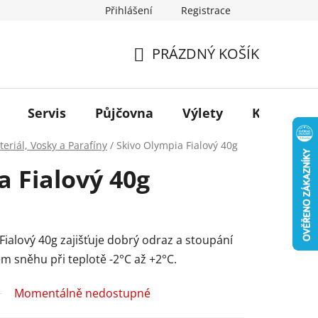
Přihlášení
Registrace
PRÁZDNÝ KOŠÍK
NÁKUPNÍ
KOŠÍK
Servis
Půjčovna
Výlety
Kontakt
teriál, Vosky a Parafíny
/
Skivo Olympia Fialový 40g
a Fialový 40g
ialový 40g zajišťuje dobrý odraz a stoupání
m sněhu při teplotě -2°C až +2°C.
Momentálně nedostupné