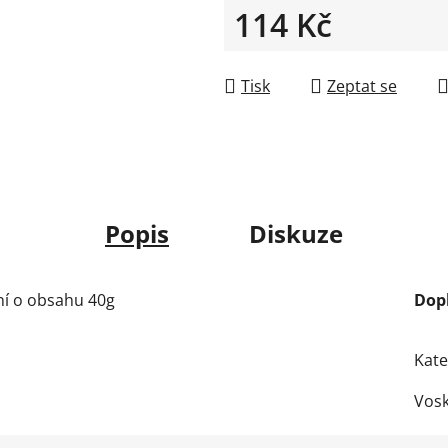
114 Kč
Měrná cena:
Tisk
Zeptat se
Popis
Diskuze
ání o obsahu 40g
Dop
Kate
Vos