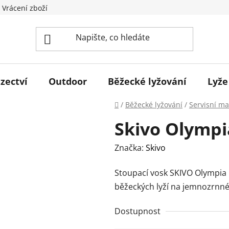
 Vrácení zboží
zectví
Outdoor
Běžecké lyžování
Lyže
Domů
/
Běžecké lyžování
/
Servisní ma
Skivo Olympi
Značka:
Skivo
Stoupací vosk SKIVO Olympia F
běžeckých lyží na jemnozrnné
Dostupnost