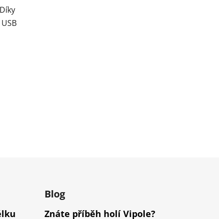
 Díky
, USB
m
Blog
élku
Znáte příběh holí Vipole?