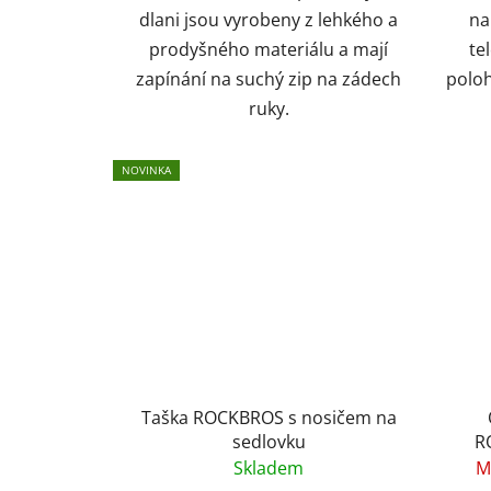
dlani jsou vyrobeny z lehkého a
na
prodyšného materiálu a mají
te
zapínání na suchý zip na zádech
poloh
ruky.
NOVINKA
Taška ROCKBROS s nosičem na
sedlovku
R
Skladem
M