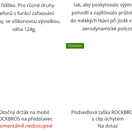
tak, aby poskytovalo výji
 řídítko. Pro různé druhy
pohodlí a zajišťovalo průto
lefonů s funkcí zafixování
do měkkých tkání při jízdě v
y, se silikonovou výstelkou,
aerodynamické poloze
váha 124g,
NOVINKA
Otočný držák na mobil
Podsedlová taška ROCKBRO
OCKBROS na představec
s clip úchytem
omentálně nedostupné
Na dotaz