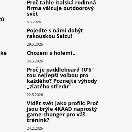
Proč tahle italská rodinná
firma válcuje outdoorový
svět
ků
5.6.2026
Pojeďte s námi dobýt
rakouskou Salzu!
29.5.2026
cké
Chození s holemi..
24.5.2026
Proč je paddleboard 10'6"
tou nejlepší volbou pro
každého? Poznejte výhody
„zlatého středu“
22.5.2026
Vidět svět jako profík: Proč
jsou brýle 4KAAD naprostý
game-changer pro váš
trénink?
24.2.2026