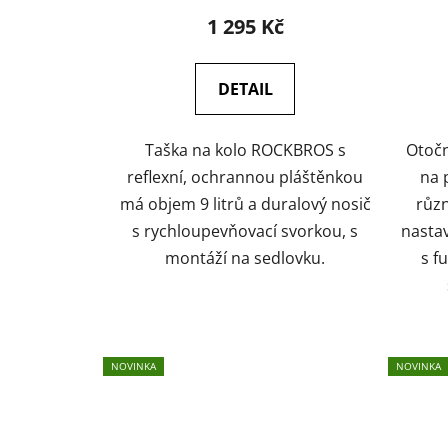
1 295 Kč
DETAIL
Taška na kolo ROCKBROS s
Otočn
reflexní, ochrannou pláštěnkou
na 
má objem 9 litrů a duralový nosič
různ
s rychloupevňovací svorkou, s
nastav
montáží na sedlovku.
s f
NOVINKA
NOVINKA