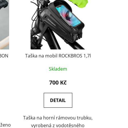
í
p
r
o
d
u
k
t
RBON
Taška na mobil ROCKBROS 1,7l
ů
Skladem
700 Kč
DETAIL
Taška na horní rámovou trubku,
vrženo
vyrobená z vodotěsného