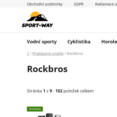
Přejít
Obchodní podmínky
GDPR
Reklamace a
na
obsah
Vodní sporty
Cyklistika
Horole
Domů
/
Prodávané značky
/
Rockbros
Rockbros
Stránka
1
z
9
-
102
položek celkem
V
NOVINKA
ý