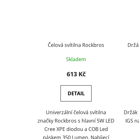
Čelová svítilna Rockbros
Držá
Skladem
613 Kč
DETAIL
Univerzální čelová svítilna
Držák 
značky Rockbros s hlavní 5W LED
IGS n
Cree XPE diodou a COB Led
páskem 350 Lumen. Nabíjecí