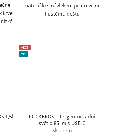
mečné
materiálu s návlekem proto velmi
k krve
hustému dešti.
 nízké,
.
AKCE
TIP
S 1,5l
ROCKBROS Inteligentní zadní
světlo 85 lm s USB-C
Skladem