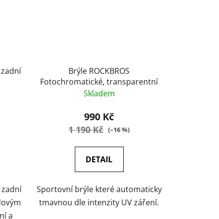
 zadní
Brýle ROCKBROS
Fotochromatické, transparentní
Skladem
990 Kč
1 190 Kč
(–16 %)
DETAIL
 zadní
Sportovní brýle které automaticky
zdovým
tmavnou dle intenzity UV záření.
ní a