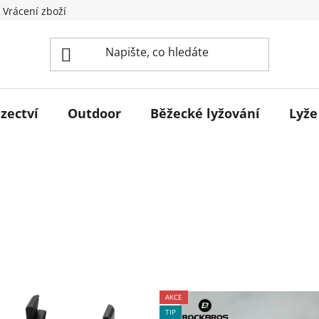
 Vrácení zboží
zectví
Outdoor
Běžecké lyžování
Lyže
AKCE
TIP