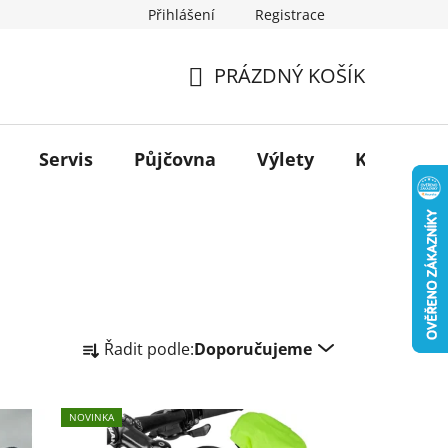
Přihlášení
Registrace
PRÁZDNÝ KOŠÍK
NÁKUPNÍ
KOŠÍK
Servis
Půjčovna
Výlety
Kontakt
Ř
Řadit podle:
Doporučujeme
a
z
e
NOVINKA
n