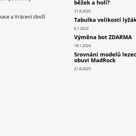
běžek a holí?
k
y
31.8.2020
ace a Vrácení zboží
v
Tabulka velikostí lyžá
ý
6.1.2023
p
Výměna bot ZDARMA
i
s
18.1.2024
u
Srovnání modelů leze
obuvi MadRock
21.8.2025