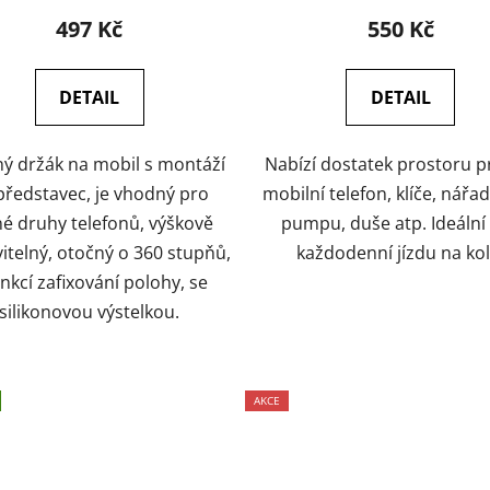
497 Kč
550 Kč
DETAIL
DETAIL
ý držák na mobil s montáží
Nabízí dostatek prostoru p
představec, je vhodný pro
mobilní telefon, klíče, nářad
é druhy telefonů, výškově
pumpu, duše atp. Ideální
itelný, otočný o 360 stupňů,
každodenní jízdu na kol
unkcí zafixování polohy, se
silikonovou výstelkou.
AKCE