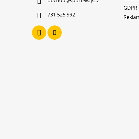
obchod
@
sport-way.cz
t
GDPR
í
731 525 992
Reklam