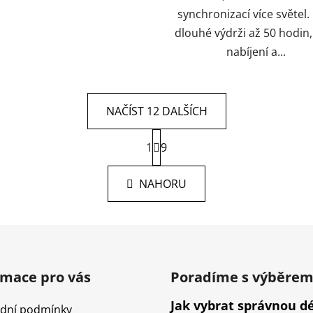
synchronizací více světel.
dlouhé výdrži až 50 hodin
nabíjení a...
NAČÍST 12 DALŠÍCH
S
1
t
9
O
r
v
á
l
NAHORU
n
á
k
d
o
v
a
á
c
n
í
í
p
rmace pro vás
Poradíme s výběre
r
Jak vybrat správnou d
v
dní podmínky