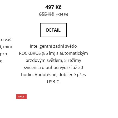
497 Kč
655 Kč
(–24 %)
DETAIL
ro váš
Inteligentní zadní světlo
í, mini
ROCKBROS (85 lm) s automatickým
 pro
brzdovým světlem, 5 režimy
e.
svícení a dlouhou výdrží až 30
hodin. Vodotěsné, dobíjené přes
USB-C.
AKCE