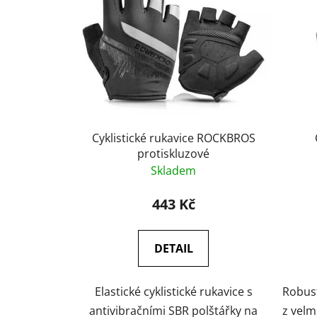
p
i
s
p
r
o
d
u
Cyklistické rukavice ROCKBROS
k
protiskluzové
Skladem
t
ů
443 Kč
DETAIL
Elastické cyklistické rukavice s
Robust
antivibračními SBR polštářky na
z velm