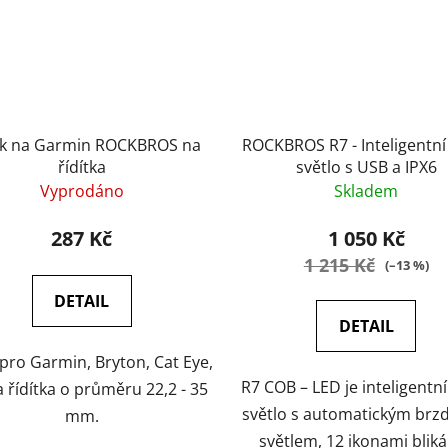
k na Garmin ROCKBROS na
ROCKBROS R7 - Inteligentní
řídítka
světlo s USB a IPX6
Vyprodáno
Skladem
287 Kč
1 050 Kč
1 215 Kč
(–13 %)
DETAIL
DETAIL
pro Garmin, Bryton, Cat Eye,
R7 COB – LED je inteligentní
a řídítka o průměru 22,2 - 35
světlo s automatickým br
mm.
světlem, 12 ikonami bliká