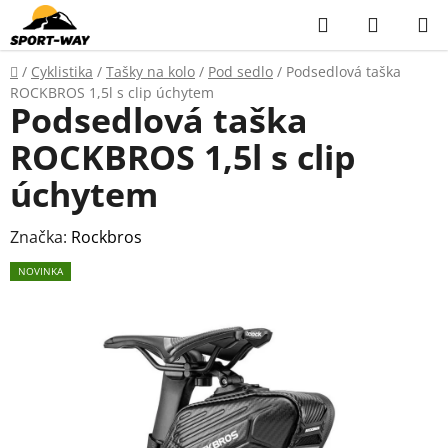
Přejít
Hledat
NÁKUP
na
KOŠÍK
obsah
Domů
/
Cyklistika
/
Tašky na kolo
/
Pod sedlo
/
Podsedlová taška
ROCKBROS 1,5l s clip úchytem
Podsedlová taška
ROCKBROS 1,5l s clip
úchytem
Značka:
Rockbros
NOVINKA