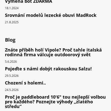
Výměna bot ZDARMA
18.1.2024
Srovnání modelů lezecké obuvi MadRock
21.8.2025
Blog
Znáte příběh holí Vipole? Proč tahle italská
rodinná firma válcuje outdoorový svět
5.6.2026
Pojeďte s námi dobýt rakouskou Salzu!
29.5.2026
Chození s holemi..
24.5.2026
Proč je paddleboard 10'6" tou nejlepší volbou
pro každého? Poznejte výhody „zlatého
středu“