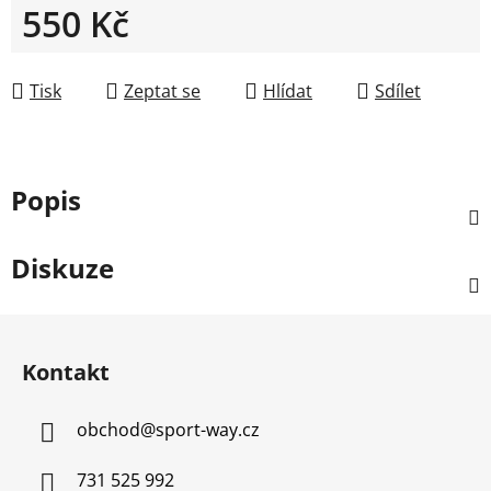
550 Kč
Měrná cena:
Tisk
Zeptat se
Hlídat
Sdílet
Popis
Diskuze
Z
á
Kontakt
p
a
obchod
@
sport-way.cz
t
í
731 525 992