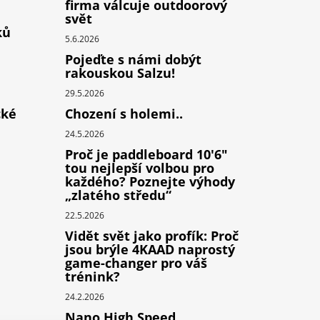
firma válcuje outdoorový
svět
ků
5.6.2026
Pojeďte s námi dobýt
rakouskou Salzu!
29.5.2026
cké
Chození s holemi..
24.5.2026
Proč je paddleboard 10'6"
tou nejlepší volbou pro
každého? Poznejte výhody
„zlatého středu“
22.5.2026
Vidět svět jako profík: Proč
jsou brýle 4KAAD naprostý
game-changer pro váš
trénink?
24.2.2026
Nano High Speed