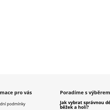
rmace pro vás
Poradíme s výběre
Jak vybrat správnou d
dní podmínky
běžek a holí?