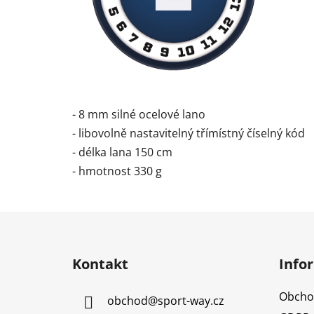
- 8 mm silné ocelové lano
- libovolně nastavitelný třímístný číselný kód
- délka lana 150 cm
- hmotnost 330 g
Z
á
Kontakt
Info
p
a
Obcho
obchod
@
sport-way.cz
t