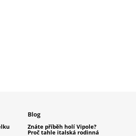
m
Blog
élku
Znáte příběh holí Vipole?
Proč tahle italská rodinná