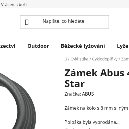
 Vrácení zboží
zectví
Outdoor
Běžecké lyžování
Lyže
Domů
/
Cyklistika
/
Cyklodoplňky
/
Zám
Zámek Abus 4
Star
Značka:
ABUS
Zámek na kolo s 8 mm silným
Položka byla vyprodána…