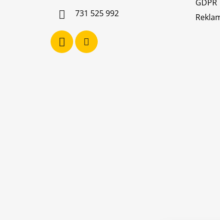
GDPR
í
731 525 992
Reklam