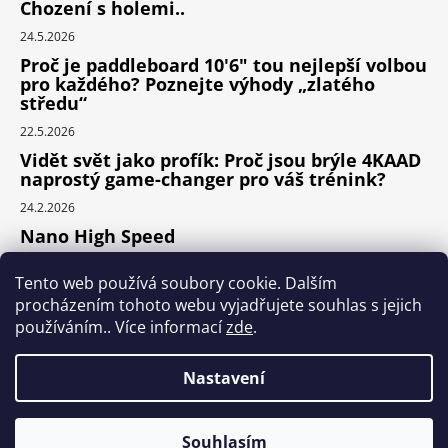
Chození s holemi..
24.5.2026
Proč je paddleboard 10'6" tou nejlepší volbou
pro každého? Poznejte výhody „zlatého
středu“
22.5.2026
Vidět svět jako profík: Proč jsou brýle 4KAAD
naprostý game-changer pro váš trénink?
24.2.2026
Nano High Speed
24.1.2026
Tento web používá soubory cookie. Dalším
Nejlepší cyklodoplňky v porovnání cena /
procházením tohoto webu vyjadřujete souhlas s jejich
výkon
používáním.. Více informací
zde
.
24.9.2025
Nastavení
Vytvořil Shoptet
Souhlasím
Copyright 2026
SPORT-WAY
. Všechna práva