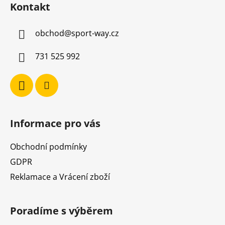
Kontakt
p
a
obchod
@
sport-way.cz
t
í
731 525 992
Informace pro vás
Obchodní podmínky
GDPR
Reklamace a Vrácení zboží
Poradíme s výběrem