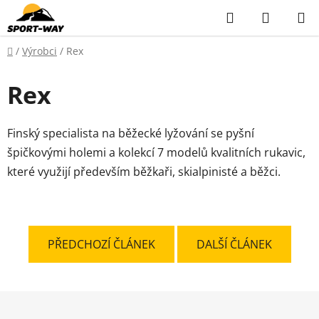
Přejít
Hledat
NÁKUP
na
KOŠÍK
obsah
Domů
/
Výrobci
/
Rex
Rex
Finský specialista na běžecké lyžování se pyšní
špičkovými holemi a kolekcí 7 modelů kvalitních rukavic,
které využijí především běžkaři, skialpinisté a běžci.
PŘEDCHOZÍ ČLÁNEK
DALŠÍ ČLÁNEK
Z
á