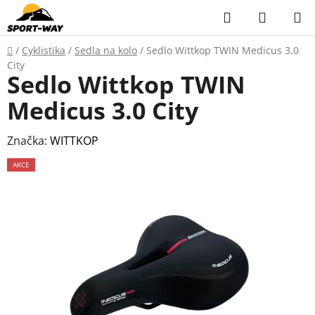
Přejít
Hledat
NÁKUP
na
KOŠÍK
obsah
Domů
/
Cyklistika
/
Sedla na kolo
/
Sedlo Wittkop TWIN Medicus 3.0
City
Sedlo Wittkop TWIN
Medicus 3.0 City
Značka:
WITTKOP
AKCE