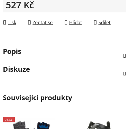
527 Kč
Měrná cena:
Tisk
Zeptat se
Hlídat
Sdílet
Popis
Diskuze
Související produkty
AKCE