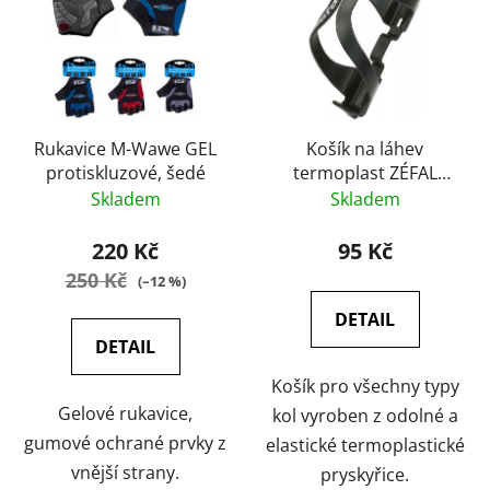
Rukavice M-Wawe GEL
Košík na láhev
protiskluzové, šedé
termoplast ZÉFAL
Spring
Skladem
Skladem
220 Kč
95 Kč
250 Kč
(–12 %)
DETAIL
DETAIL
Košík pro všechny typy
Gelové rukavice,
kol vyroben z odolné a
gumové ochrané prvky z
elastické termoplastické
vnější strany.
pryskyřice.