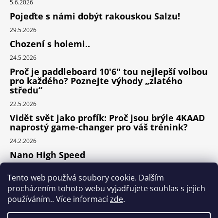
5.6.2026
Pojeďte s námi dobýt rakouskou Salzu!
29.5.2026
Chození s holemi..
24.5.2026
Proč je paddleboard 10'6" tou nejlepší volbou
pro každého? Poznejte výhody „zlatého
středu“
22.5.2026
Vidět svět jako profík: Proč jsou brýle 4KAAD
naprostý game-changer pro váš trénink?
24.2.2026
Nano High Speed
24.1.2026
Tento web používá soubory cookie. Dalším
Nejlepší cyklodoplňky v porovnání cena /
procházením tohoto webu vyjadřujete souhlas s jejich
výkon
používáním.. Více informací
zde
.
24.9.2025