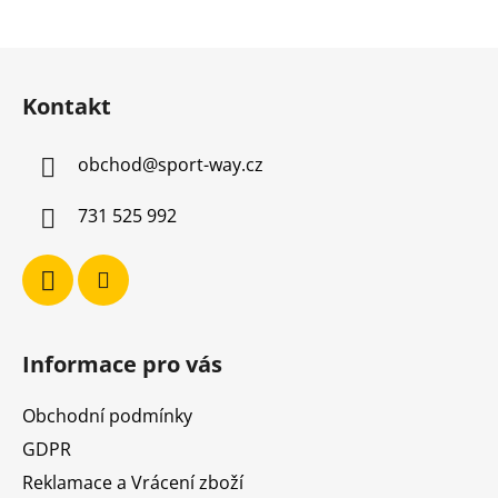
Z
á
Kontakt
p
a
obchod
@
sport-way.cz
t
í
731 525 992
Informace pro vás
Obchodní podmínky
GDPR
Reklamace a Vrácení zboží