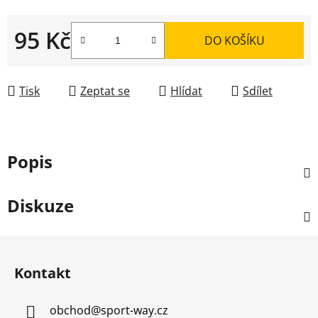
95 Kč
DO KOŠÍKU
Měrná cena:
Tisk
Zeptat se
Hlídat
Sdílet
Popis
Diskuze
Z
á
Kontakt
p
a
obchod
@
sport-way.cz
t