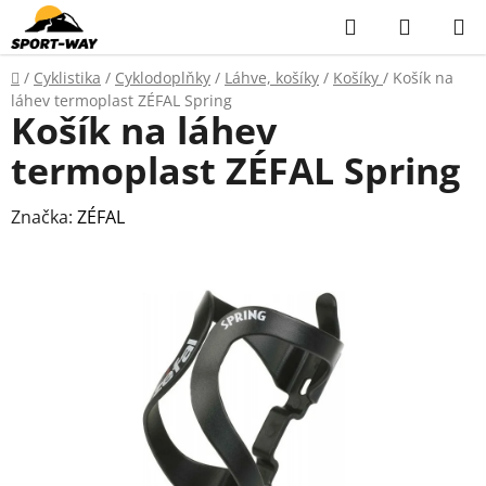
Přejít
Hledat
NÁKUP
na
KOŠÍK
obsah
Domů
/
Cyklistika
/
Cyklodoplňky
/
Láhve, košíky
/
Košíky
/
Košík na
láhev termoplast ZÉFAL Spring
Košík na láhev
termoplast ZÉFAL Spring
Značka:
ZÉFAL