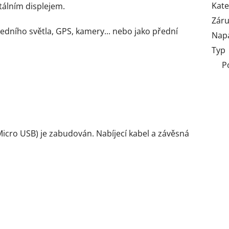
Kate
itálním displejem.
Zár
ředního světla, GPS, kamery... nebo jako přední
Napá
Typ
P
 Micro USB) je zabudován. Nabíjecí kabel a závěsná