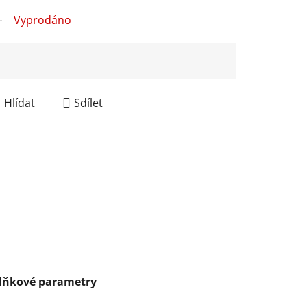
Vyprodáno
Hlídat
Sdílet
lňkové parametry