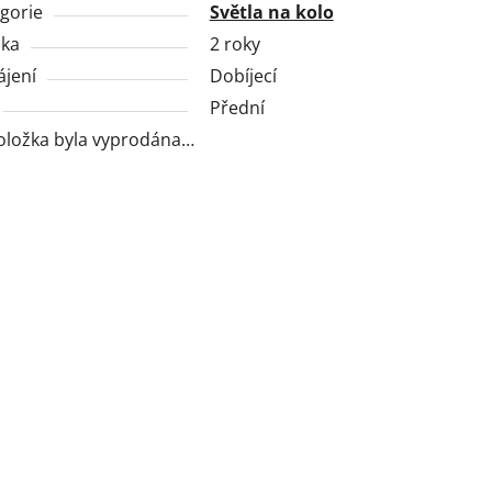
gorie
Světla na kolo
uka
2 roky
jení
Dobíjecí
Přední
oložka byla vyprodána…