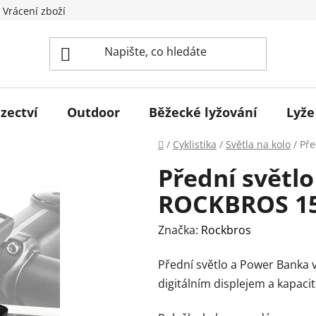
 Vrácení zboží
zectví
Outdoor
Běžecké lyžování
Lyže
Domů
/
Cyklistika
/
Světla na kolo
/
Pře
Přední světl
ROCKBROS 1
Značka:
Rockbros
Přední světlo a Power Banka v
digitálním displejem a kapaci