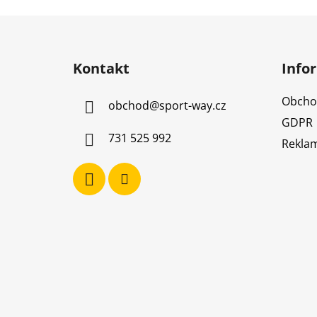
Z
á
Kontakt
Info
p
a
Obcho
obchod
@
sport-way.cz
t
GDPR
í
731 525 992
Reklam