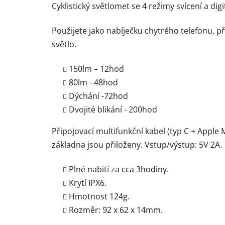
Cyklistický světlomet se 4 režimy svícení a dig
Použijete jako nabíječku chytrého telefonu, p
světlo.
150lm – 12hod
80lm - 48hod
Dýchání -72hod
Dvojité blikání - 200hod
Připojovací multifunkční kabel (typ C + Apple
základna jsou přiloženy. Vstup/výstup: 5V 2A.
Plné nabití za cca 3hodiny.
Krytí IPX6.
Hmotnost 124g.
Rozměr: 92 x 62 x 14mm.