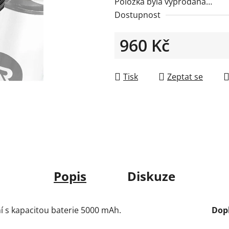
Položka byla vyprodána…
Dostupnost
960 Kč
Měrná cena:
Tisk
Zeptat se
Popis
Diskuze
í s kapacitou baterie 5000 mAh.
Dop