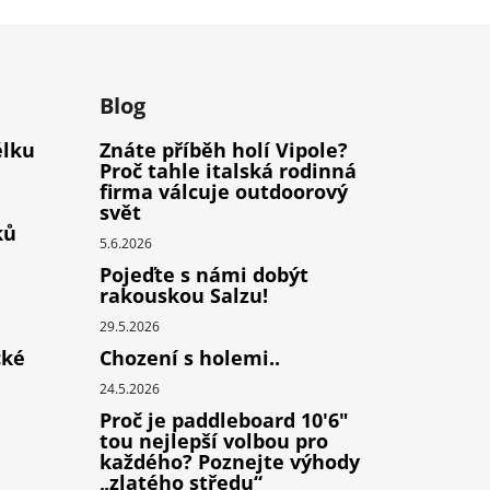
m
Blog
élku
Znáte příběh holí Vipole?
Proč tahle italská rodinná
firma válcuje outdoorový
svět
ků
5.6.2026
Pojeďte s námi dobýt
rakouskou Salzu!
29.5.2026
cké
Chození s holemi..
24.5.2026
Proč je paddleboard 10'6"
tou nejlepší volbou pro
každého? Poznejte výhody
„zlatého středu“