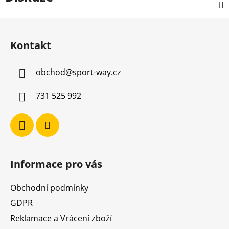
Z
á
Kontakt
p
a
obchod
@
sport-way.cz
t
í
731 525 992
Informace pro vás
Obchodní podmínky
GDPR
Reklamace a Vrácení zboží