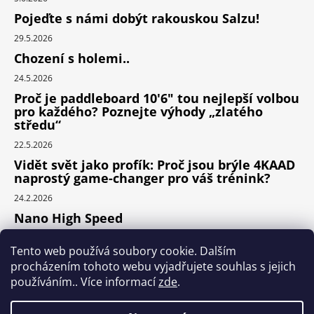
Pojeďte s námi dobýt rakouskou Salzu!
29.5.2026
Chození s holemi..
24.5.2026
Proč je paddleboard 10'6" tou nejlepší volbou
pro každého? Poznejte výhody „zlatého
středu“
22.5.2026
Vidět svět jako profík: Proč jsou brýle 4KAAD
naprostý game-changer pro váš trénink?
24.2.2026
Nano High Speed
24.1.2026
Tento web používá soubory cookie. Dalším
Nejlepší cyklodoplňky v porovnání cena /
procházením tohoto webu vyjadřujete souhlas s jejich
výkon
používáním.. Více informací
zde
.
24.9.2025