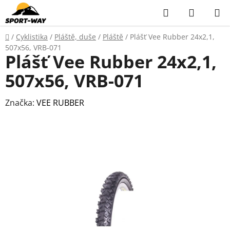
Přejít
Hledat
NÁKUP
na
KOŠÍK
obsah
Domů
/
Cyklistika
/
Pláště, duše
/
Pláště
/
Plášť Vee Rubber 24x2,1,
507x56, VRB-071
Plášť Vee Rubber 24x2,1,
507x56, VRB-071
Značka:
VEE RUBBER