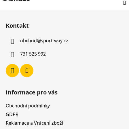
Z
á
Kontakt
p
a
obchod
@
sport-way.cz
t
í
731 525 992
Informace pro vás
Obchodní podmínky
GDPR
Reklamace a Vrácení zboží