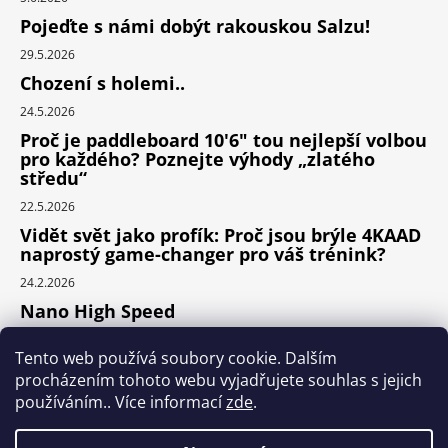
Pojeďte s námi dobýt rakouskou Salzu!
29.5.2026
Chození s holemi..
24.5.2026
Proč je paddleboard 10'6" tou nejlepší volbou
pro každého? Poznejte výhody „zlatého
středu“
22.5.2026
Vidět svět jako profík: Proč jsou brýle 4KAAD
naprostý game-changer pro váš trénink?
24.2.2026
Nano High Speed
24.1.2026
Tento web používá soubory cookie. Dalším
Nejlepší cyklodoplňky v porovnání cena /
procházením tohoto webu vyjadřujete souhlas s jejich
výkon
používáním.. Více informací
zde
.
24.9.2025