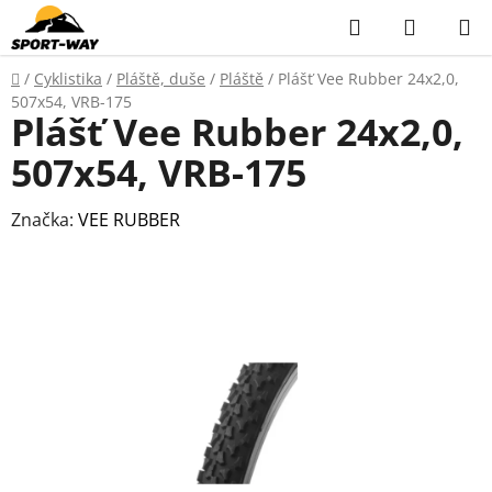
Přejít
Hledat
NÁKUP
na
KOŠÍK
obsah
Domů
/
Cyklistika
/
Pláště, duše
/
Pláště
/
Plášť Vee Rubber 24x2,0,
507x54, VRB-175
Plášť Vee Rubber 24x2,0,
507x54, VRB-175
Značka:
VEE RUBBER