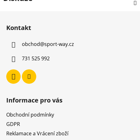
Z
á
Kontakt
p
a
obchod
@
sport-way.cz
t
í
731 525 992
Informace pro vás
Obchodní podmínky
GDPR
Reklamace a Vrácení zboží