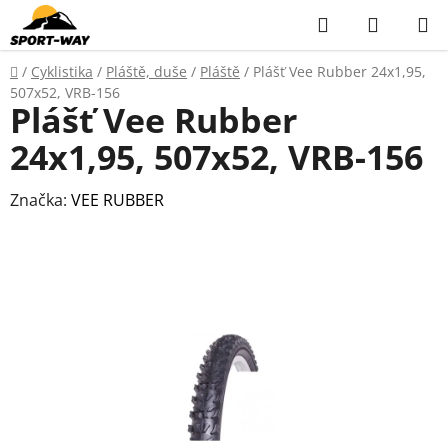
Přejít
Hledat
NÁKUP
na
KOŠÍK
obsah
Domů
/
Cyklistika
/
Pláště, duše
/
Pláště
/
Plášť Vee Rubber 24x1,95,
507x52, VRB-156
Plášť Vee Rubber
24x1,95, 507x52, VRB-156
Značka:
VEE RUBBER