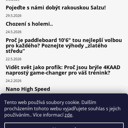
Pojeďte s námi dobýt rakouskou Salzu!
29.5.2026
Chození s holemi..
24.5.2026
Proč je paddleboard 10'6" tou nejlepší volbou
pro každého? Poznejte výhody „zlatého
středu“
22.5.2026
Vidět svět jako profík: Proč jsou brýle 4KAAD
naprostý game-changer pro váš trénink?
24.2.2026
Nano High Speed
24.1.2026
Tento web používá soubory cookie. Dalším
Nejlepší cyklodoplňky v porovnání cena /
procházením tohoto webu vyjadřujete souhlas s jejich
výkon
používáním.. Více informací
zde
.
24.9.2025