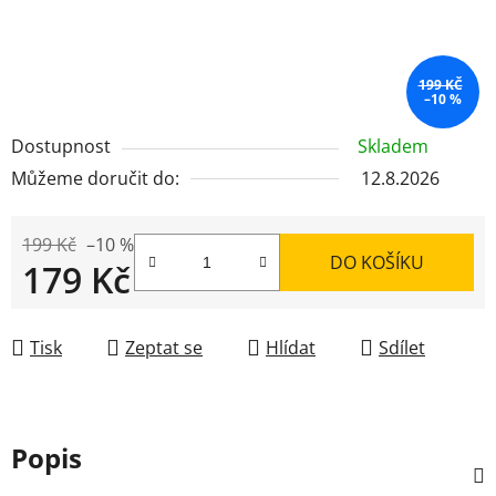
199 KČ
–10 %
Dostupnost
Skladem
Můžeme doručit do:
12.8.2026
199 Kč
–10 %
DO KOŠÍKU
179 Kč
Měrná cena:
Tisk
Zeptat se
Hlídat
Sdílet
Popis