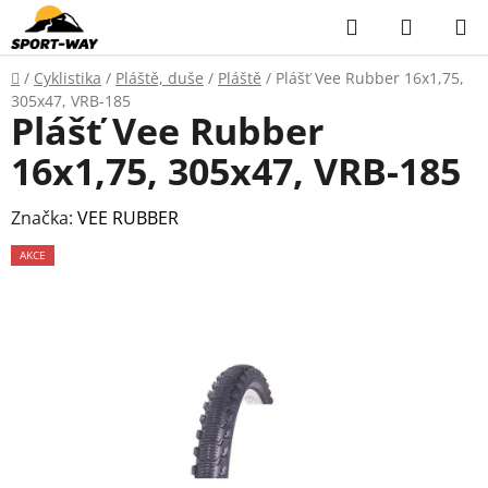
Přejít
Hledat
NÁKUP
na
KOŠÍK
obsah
Domů
/
Cyklistika
/
Pláště, duše
/
Pláště
/
Plášť Vee Rubber 16x1,75,
305x47, VRB-185
Plášť Vee Rubber
16x1,75, 305x47, VRB-185
Značka:
VEE RUBBER
AKCE