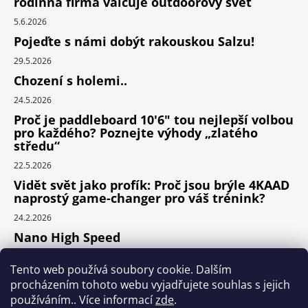
rodinná firma válcuje outdoorový svět
5.6.2026
Pojeďte s námi dobýt rakouskou Salzu!
29.5.2026
Chození s holemi..
24.5.2026
Proč je paddleboard 10'6" tou nejlepší volbou
pro každého? Poznejte výhody „zlatého
středu“
22.5.2026
Vidět svět jako profík: Proč jsou brýle 4KAAD
naprostý game-changer pro váš trénink?
24.2.2026
Nano High Speed
24.1.2026
Tento web používá soubory cookie. Dalším
Nejlepší cyklodoplňky v porovnání cena /
procházením tohoto webu vyjadřujete souhlas s jejich
výkon
používáním.. Více informací
zde
.