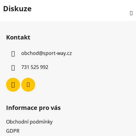
Diskuze
Z
á
Kontakt
p
a
obchod
@
sport-way.cz
t
í
731 525 992
Informace pro vás
Obchodní podmínky
GDPR