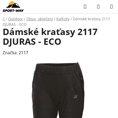
Přejít
Hledat
NÁKUP
na
KOŠÍK
obsah
Domů
/
Outdoor
/
Obuv, oblečení
/
Kalhoty
/
Dámské kraťasy 2117
DJURAS - ECO
Dámské kraťasy 2117
DJURAS - ECO
Značka:
2117