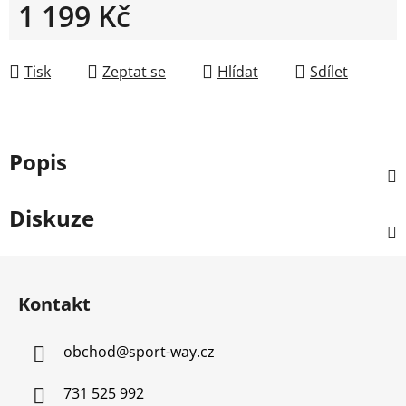
1 199 Kč
Měrná cena:
Tisk
Zeptat se
Hlídat
Sdílet
Popis
Diskuze
Z
á
Kontakt
p
a
obchod
@
sport-way.cz
t
í
731 525 992