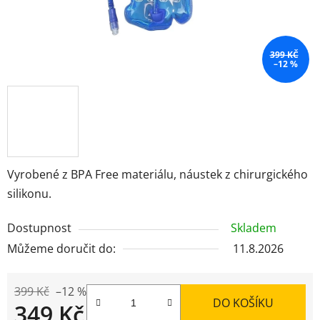
399 KČ
–12 %
Vyrobené z BPA Free materiálu, náustek z chirurgického
silikonu.
Dostupnost
Skladem
Můžeme doručit do:
11.8.2026
399 Kč
–12 %
DO KOŠÍKU
349 Kč