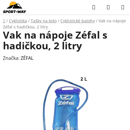
Přejít
Hledat
NÁKUP
na
KOŠÍK
obsah
Domů
/
Cyklistika
/
Tašky na kolo
/
Cyklistické batohy
/
Vak na nápoje
Zéfal s hadičkou, 2 litry
Vak na nápoje Zéfal s
hadičkou, 2 litry
Značka:
ZÉFAL