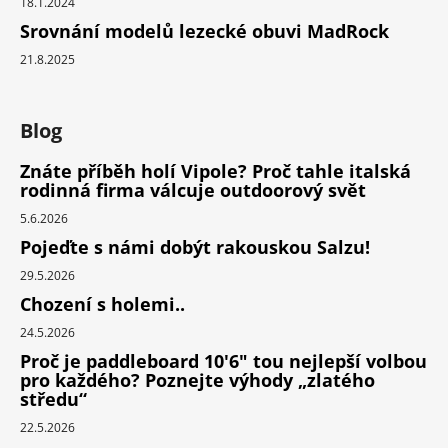
18.1.2024
Srovnání modelů lezecké obuvi MadRock
21.8.2025
Blog
Znáte příběh holí Vipole? Proč tahle italská
rodinná firma válcuje outdoorový svět
5.6.2026
Pojeďte s námi dobýt rakouskou Salzu!
29.5.2026
Chození s holemi..
24.5.2026
Proč je paddleboard 10'6" tou nejlepší volbou
pro každého? Poznejte výhody „zlatého
středu“
22.5.2026