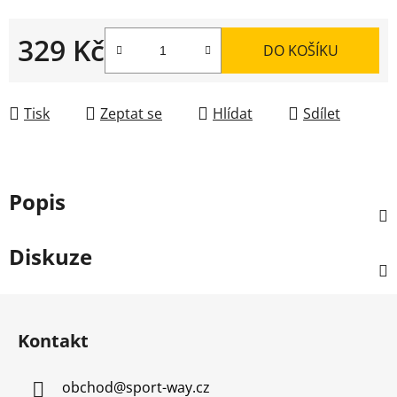
329 Kč
DO KOŠÍKU
Měrná cena:
Tisk
Zeptat se
Hlídat
Sdílet
Popis
Diskuze
Z
á
Kontakt
p
a
obchod
@
sport-way.cz
t