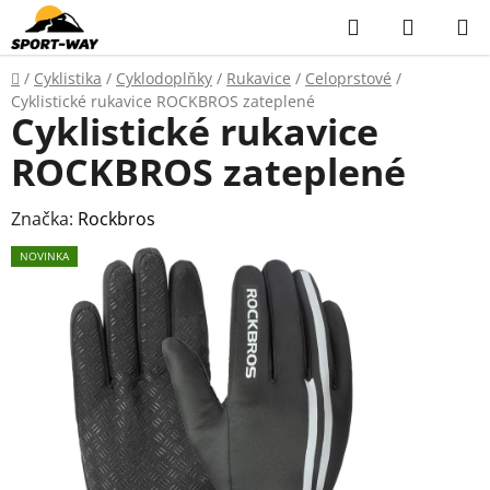
Přejít
Hledat
NÁKUP
na
KOŠÍK
obsah
Domů
/
Cyklistika
/
Cyklodoplňky
/
Rukavice
/
Celoprstové
/
Cyklistické rukavice ROCKBROS zateplené
Cyklistické rukavice
ROCKBROS zateplené
Značka:
Rockbros
NOVINKA