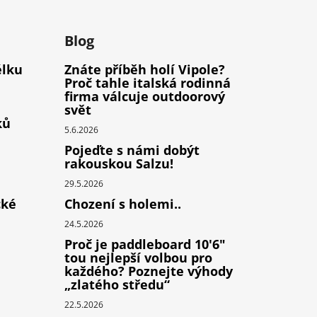
m
Blog
élku
Znáte příběh holí Vipole?
Proč tahle italská rodinná
firma válcuje outdoorový
svět
ků
5.6.2026
Pojeďte s námi dobýt
rakouskou Salzu!
29.5.2026
cké
Chození s holemi..
24.5.2026
Proč je paddleboard 10'6"
tou nejlepší volbou pro
každého? Poznejte výhody
„zlatého středu“
22.5.2026