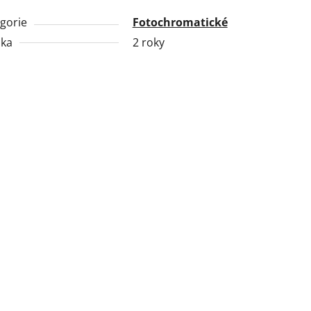
gorie
Fotochromatické
uka
2 roky