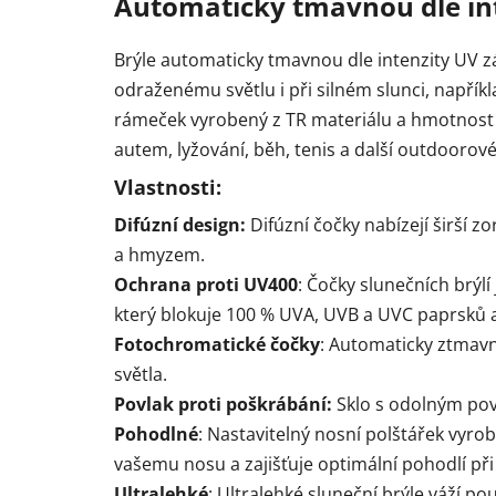
Automaticky tmavnou dle int
Brýle automaticky tmavnou dle intenzity UV z
odraženému světlu i při silném slunci, napřík
rámeček vyrobený z TR materiálu a hmotnost po
autem, lyžování, běh, tenis a další outdoorové
Vlastnosti:
Difúzní design:
Difúzní čočky nabízejí širší 
a hmyzem.
Ochrana proti UV400
: Čočky slunečních brýl
který blokuje 100 % UVA, UVB a UVC paprsků a
Fotochromatické čočky
: Automaticky ztmavn
světla.
Povlak proti poškrábání:
Sklo s odolným pov
Pohodlné
: Nastavitelný nosní polštářek vyro
vašemu nosu a zajišťuje optimální pohodlí při
Ultralehké
: Ultralehké sluneční brýle váží po