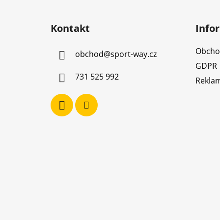
Z
á
Kontakt
Info
p
a
Obcho
obchod
@
sport-way.cz
t
GDPR
í
731 525 992
Reklam