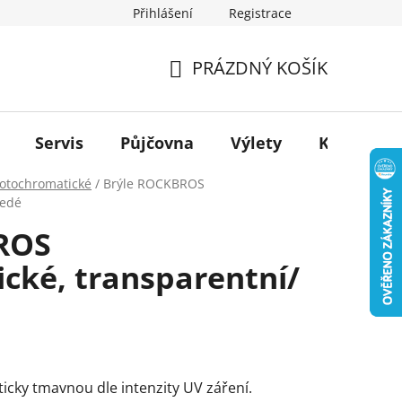
Přihlášení
Registrace
PRÁZDNÝ KOŠÍK
NÁKUPNÍ
KOŠÍK
Servis
Půjčovna
Výlety
Kontakt
otochromatické
/
Brýle ROCKBROS
šedé
ROS
cké, transparentní/
icky tmavnou dle intenzity UV záření.