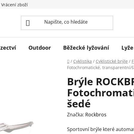
 Vrácení zboží
zectví
Outdoor
Běžecké lyžování
Lyže
Domů
/
Cyklistika
/
Cyklistické brýle
/
F
Fotochromatické, transparentní/
Brýle ROCKB
Fotochromati
šedé
Značka:
Rockbros
Sportovní brýle které automat