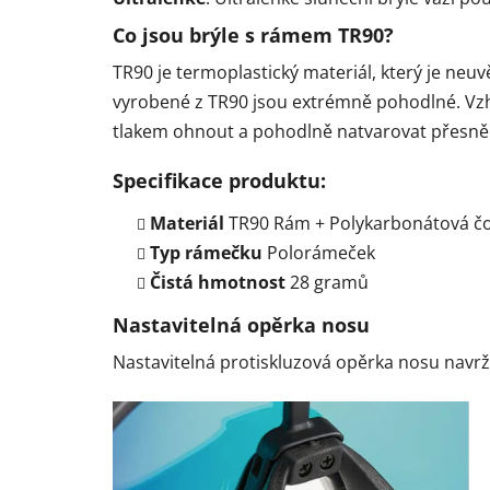
Co jsou brýle s rámem TR90?
TR90 je termoplastický materiál, který je neuvě
vyrobené z TR90 jsou extrémně pohodlné. Vzh
tlakem ohnout a pohodlně natvarovat přesně 
Specifikace produktu:
Materiál
TR90 Rám + Polykarbonátová č
Typ rámečku
Polorámeček
Čistá hmotnost
28 gramů
Nastavitelná opěrka nosu
Nastavitelná protiskluzová opěrka nosu navr