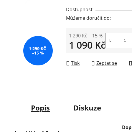
Dostupnost
Můžeme doručit do:
1 290 Kč
–15 %
1 090 Kč
1 290 KČ
–15 %
Měrná cena:
Tisk
Zeptat se
Popis
Diskuze
Dop