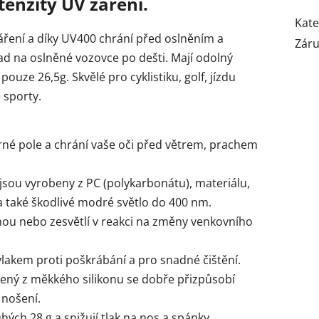
enzity UV záření.
Kate
áření a díky UV400 chrání před oslněním a
Zár
lad na oslněné vozovce po dešti. Mají odolný
uze 26,5g. Skvělé pro cyklistiku, golf, jízdu
 sporty.
zorné pole a chrání vaše oči před větrem, prachem
í jsou vyrobeny z PC (polykarbonátu), materiálu,
 také škodlivé modré světlo do 400 nm.
ou nebo zesvětlí v reakci na změny venkovního
lakem proti poškrábání a pro snadné čištění.
bený z měkkého silikonu se dobře přizpůsobí
 nošení.
uhých 28 g a snižují tlak na nos a spánky.