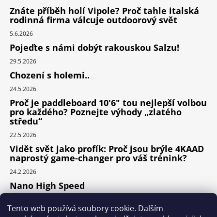
Znáte příběh holí Vipole? Proč tahle italská
rodinná firma válcuje outdoorový svět
5.6.2026
Pojeďte s námi dobýt rakouskou Salzu!
29.5.2026
Chození s holemi..
24.5.2026
Proč je paddleboard 10'6" tou nejlepší volbou
pro každého? Poznejte výhody „zlatého
středu“
22.5.2026
Vidět svět jako profík: Proč jsou brýle 4KAAD
naprostý game-changer pro váš trénink?
24.2.2026
Nano High Speed
24.1.2026
Tento web používá soubory cookie. Dalším
Nejlepší cyklodoplňky v porovnání cena /