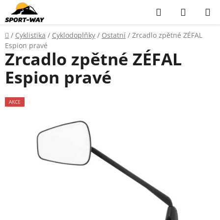
Přejít
Hledat
NÁKUP
na
KOŠÍK
obsah
Domů
/
Cyklistika
/
Cyklodoplňky
/
Ostatní
/
Zrcadlo zpětné ZÉFAL
Espion pravé
Zrcadlo zpětné ZÉFAL
Espion pravé
AKCE