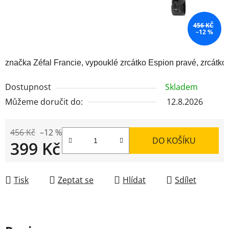
456 KČ
–12 %
značka Zéfal Francie, vypouklé zrcátko Espion pravé, zrcátko
Dostupnost
Skladem
Můžeme doručit do:
12.8.2026
456 Kč
–12 %
DO KOŠÍKU
399 Kč
Měrná cena:
Tisk
Zeptat se
Hlídat
Sdílet