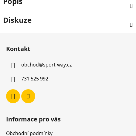
Popis
Diskuze
Z
á
Kontakt
p
a
obchod
@
sport-way.cz
t
í
731 525 992
Informace pro vás
Obchodní podmínky