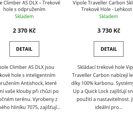
e Climber AS DLX – Trekové
Vipole Traveller Carbon Sk
hole s odpružením
Trekové Hole - Lehkost
Přenosnost
Skladem
Skladem
2 370 Kč
3 730 Kč
DETAIL
DETAIL
pole Climber AS DLX jsou
Skládací trekové hole Vi
kové hole s inteligentním
Traveller Carbon nabízejí l
ružením Antishock, které
díky 100% karbonu. Systém
ní vaše klouby při chůzi po
Up a Quick Lock zajišťují 
očném terénu. Vyrobeny z
použití a nastavitelnost. 
ého hliníku 7075, zajišťují...
ideální pro...
O