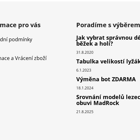
v
l
á
d
rmace pro vás
Poradíme s výběre
a
c
Jak vybrat správnou d
dní podmínky
í
běžek a holí?
p
31.8.2020
r
ace a Vrácení zboží
Tabulka velikostí lyžá
v
k
6.1.2023
y
Výměna bot ZDARMA
v
18.1.2024
ý
p
Srovnání modelů leze
obuvi MadRock
i
s
21.8.2025
u