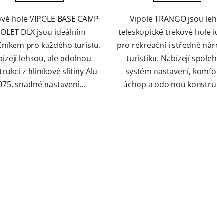
ové hole VIPOLE BASE CAMP
Vipole TRANGO jsou leh
IOLET DLX jsou ideálním
teleskopické trekové hole i
čníkem pro každého turistu.
pro rekreační i středně ná
ízejí lehkou, ale odolnou
turistiku. Nabízejí spoleh
rukci z hliníkové slitiny Alu
systém nastavení, komfo
075, snadné nastavení...
úchop a odolnou konstrukc