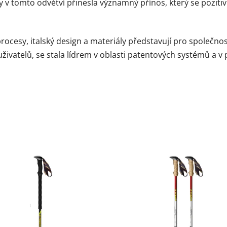
ky v tomto odvětví přinesla významný přínos, který se poziti
cesy, italský design a materiály představují pro společnost 
ivatelů, se stala lídrem v oblasti patentových systémů a v 