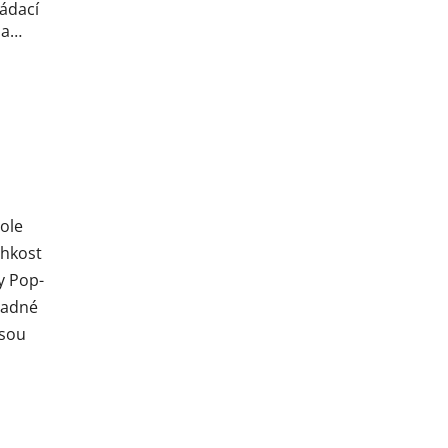
ládací
 a
pole
ehkost
y Pop-
snadné
Jsou