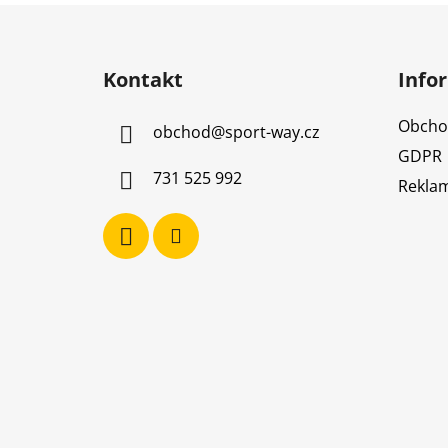
Z
á
Kontakt
Info
p
a
Obcho
obchod
@
sport-way.cz
t
GDPR
í
731 525 992
Reklam