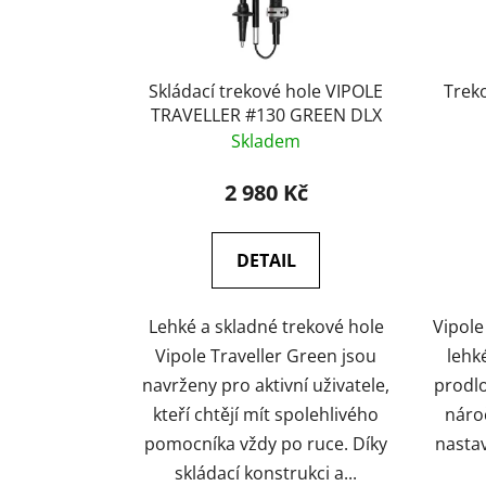
r
o
d
u
Skládací trekové hole VIPOLE
Trekové hol
k
TRAVELLER #130 GREEN DLX
Skladem
t
ů
2 980 Kč
DETAIL
Lehké a skladné trekové hole
Vipole
Vipole Traveller Green jsou
lehk
navrženy pro aktivní uživatele,
prodlo
kteří chtějí mít spolehlivého
nároč
pomocníka vždy po ruce. Díky
nastav
skládací konstrukci a...