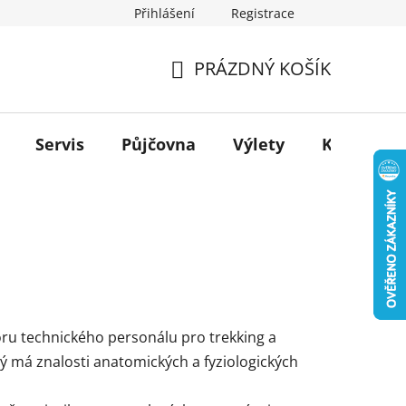
Přihlášení
Registrace
PRÁZDNÝ KOŠÍK
NÁKUPNÍ
KOŠÍK
Servis
Půjčovna
Výlety
Kontakt
toru technického personálu pro trekking a
rý má znalosti anatomických a fyziologických