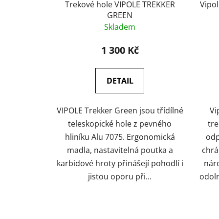
Trekové hole VIPOLE TREKKER
Vipol
GREEN
Skladem
1 300 Kč
DETAIL
VIPOLE Trekker Green jsou třídílné
Vi
teleskopické hole z pevného
tre
hliníku Alu 7075. Ergonomická
odp
madla, nastavitelná poutka a
chrá
karbidové hroty přinášejí pohodlí i
nár
jistou oporu při...
odoln