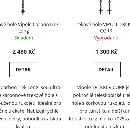
e Vipole CarbonTrek
Trekové hole VIPOLE TREKKER
Long
CORK
Skladem
Vyprodáno
2 480 Kč
1 300 Kč
DETAIL
DETAIL
 CarbonTrek Long jsou ultra-
Vipole TREKKER CORK j
é karbonové trekové hole s
pokročilé teleskopické tr
uženou rukojetí, ideální pro
hole s korkovou rukojetí, i
né trekaře. Nabízejí rychlé
pro turistiku a delší túr
ení délky, pohodlí a italskou
Konstrukce z hliníku 7075 za
kvalitu.
odolnost a nízkou...