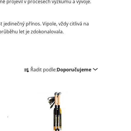
vně projevil v procesech výzkumu a vývoje.
jedinečný přínos. Vipole, vždy citlivá na
průběhu let je zdokonalovala.
Ř
Řadit podle:
Doporučujeme
a
z
e
n
í
p
r
o