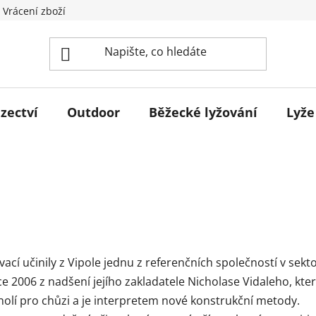
 Vrácení zboží
zectví
Outdoor
Běžecké lyžování
Lyže
vací učinily z Vipole jednu z referenčních společností v sek
ce 2006 z nadšení jejího zakladatele Nicholase Vidaleho, kte
holí pro chůzi a je interpretem nové konstrukční metody.