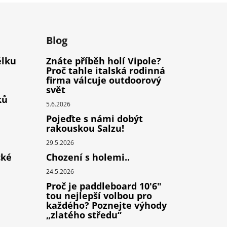
m
Blog
élku
Znáte příběh holí Vipole?
Proč tahle italská rodinná
firma válcuje outdoorový
svět
ků
5.6.2026
Pojeďte s námi dobýt
rakouskou Salzu!
29.5.2026
cké
Chození s holemi..
24.5.2026
Proč je paddleboard 10'6"
tou nejlepší volbou pro
každého? Poznejte výhody
„zlatého středu“