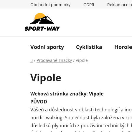
Přejít
Obchodní podmínky
GDPR
Reklamace a
na
obsah
Vodní sporty
Cyklistika
Horole
Domů
/
Prodávané značky
/
Vipole
Vipole
Webová stránka značky:
Vipole
PŮVOD
Vášeň a důslednost v oblasti technologií a ino
nordic walking. Společnost byla založena v ro
důsledků plynoucích z používání technických 