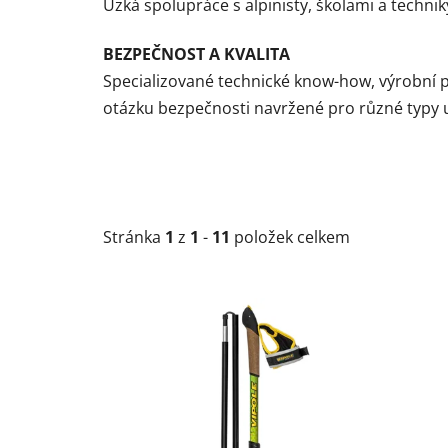
Úzká spolupráce s alpinisty, školami a techni
BEZPEČNOST A KVALITA
Specializované technické know-how, výrobní pro
otázku bezpečnosti navržené pro různé typy už
Stránka
1
z
1
-
11
položek celkem
V
ý
p
i
s
p