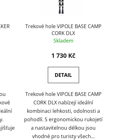
d
u
k
t
Trekové hole VIPOLE BASE CAMP
CORK DLX
ů
Skladem
1 730 Kč
DETAIL
sou
Trekové hole VIPOLE BASE CAMP
ekové
CORK DLX nabízejí ideální
deální
kombinaci lehkosti, odolnosti a
y.
pohodlí. S ergonomickou rukojetí
jišťuje
a nastavitelnou délkou jsou
vhodné pro turisty všech...