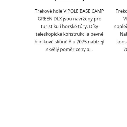
Trekové hole VIPOLE BASE CAMP
Trek
GREEN DLX jsou navrženy pro
V
turistiku i horské túry. Díky
spole
teleskopické konstrukci a pevné
Nab
hliníkové slitině Alu 7075 nabízejí
konst
skvělý poměr ceny a...
7