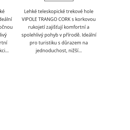
ké
Lehké teleskopické trekové hole
deální
VIPOLE TRANGO CORK s korkovou
ročnou
rukojetí zajišťují komfortní a
livý
spolehlivý pohyb v přírodě. Ideální
rtní
pro turistiku s důrazem na
i...
jednoduchost, nižší...