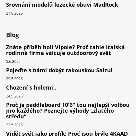
Srovnání modelů lezecké obuvi MadRock
21.8.2025
Blog
Znáte příběh holí Vipole? Proč tahle italská
rodinná firma válcuje outdoorový svět
5.6.2026
Pojeďte s námi dobýt rakouskou Salzu!
29.5.2026
Chození s holemi..
24.5.2026
Proč je paddleboard 10'6" tou nejlepší volbou
pro každého? Poznejte výhody „zlatého
středu“
22.5.2026
Vidět svět jako profík: Proč jsou brýle 4KAAD