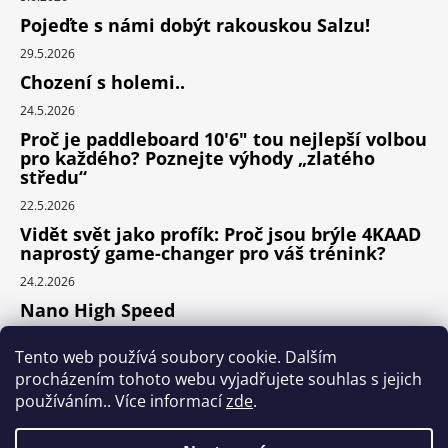
Pojeďte s námi dobýt rakouskou Salzu!
29.5.2026
Chození s holemi..
24.5.2026
Proč je paddleboard 10'6" tou nejlepší volbou
pro každého? Poznejte výhody „zlatého
středu“
22.5.2026
Vidět svět jako profík: Proč jsou brýle 4KAAD
naprostý game-changer pro váš trénink?
24.2.2026
Nano High Speed
24.1.2026
Tento web používá soubory cookie. Dalším
Nejlepší cyklodoplňky v porovnání cena /
procházením tohoto webu vyjadřujete souhlas s jejich
výkon
používáním.. Více informací
zde
.
24.9.2025