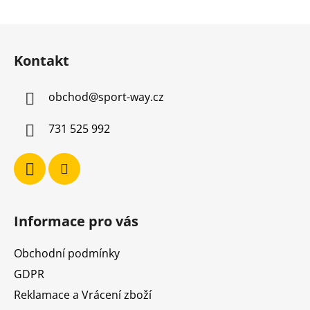
v
l
Z
á
á
d
Kontakt
p
a
a
c
obchod
@
sport-way.cz
t
í
í
p
731 525 992
r
v
k
y
v
ý
Informace pro vás
p
i
Obchodní podmínky
s
u
GDPR
Reklamace a Vrácení zboží