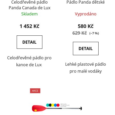
o
Celodřevěné pádlo
Pádlo Panda dětské
u
Panda Canada de Lux
d
k
Skladem
Vyprodáno
u
t
k
ů
1 452 Kč
580 Kč
t
629 Kč
(–7 %)
ů
DETAIL
DETAIL
Celodřevěné pádlo pro
Lehké plastové pádlo
kanoe de Lux
pro malé vodáky
AKCE