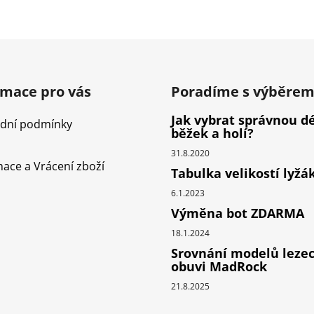
O
v
l
á
d
rmace pro vás
Poradíme s výběre
a
c
Jak vybrat správnou d
dní podmínky
í
běžek a holí?
p
31.8.2020
r
ace a Vrácení zboží
Tabulka velikostí lyžá
v
k
6.1.2023
y
Výměna bot ZDARMA
v
18.1.2024
ý
p
Srovnání modelů leze
obuvi MadRock
i
s
21.8.2025
u