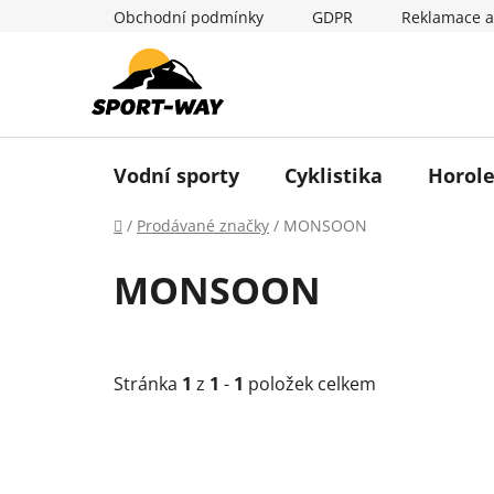
Přejít
Obchodní podmínky
GDPR
Reklamace a
na
obsah
Vodní sporty
Cyklistika
Horole
Domů
/
Prodávané značky
/
MONSOON
MONSOON
Stránka
1
z
1
-
1
položek celkem
V
ý