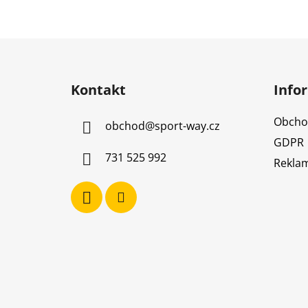
Z
á
Kontakt
Info
p
a
Obcho
obchod
@
sport-way.cz
t
GDPR
í
731 525 992
Reklam