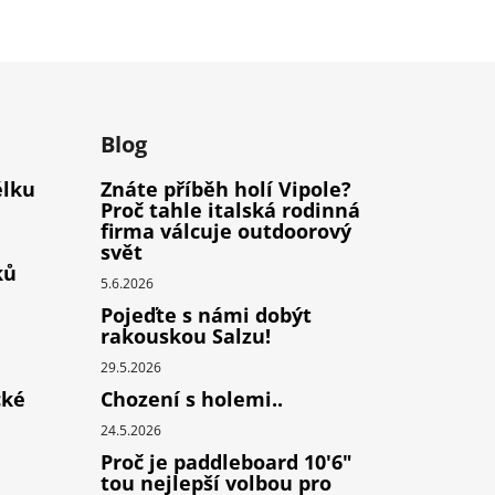
m
Blog
élku
Znáte příběh holí Vipole?
Proč tahle italská rodinná
firma válcuje outdoorový
svět
ků
5.6.2026
Pojeďte s námi dobýt
rakouskou Salzu!
29.5.2026
cké
Chození s holemi..
24.5.2026
Proč je paddleboard 10'6"
tou nejlepší volbou pro