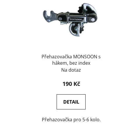
p
i
s
p
r
o
d
u
Přehazovačka MONSOON s
k
hákem, bez index
Na dotaz
t
ů
190 Kč
DETAIL
Přehazovačka pro 5-6 kolo.