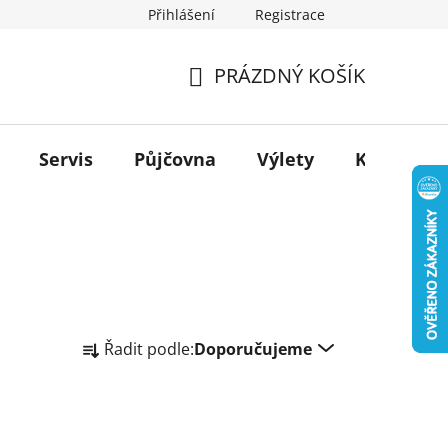
Přihlášení
Registrace
PRÁZDNÝ KOŠÍK
NÁKUPNÍ
KOŠÍK
Servis
Půjčovna
Výlety
Kontakt
Ř
Řadit podle:
Doporučujeme
a
z
e
n