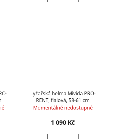
RO-
Lyžařská helma Mivida PRO-
m
RENT, fialová, 58-61 cm
né
Momentálně nedostupné
1 090 Kč