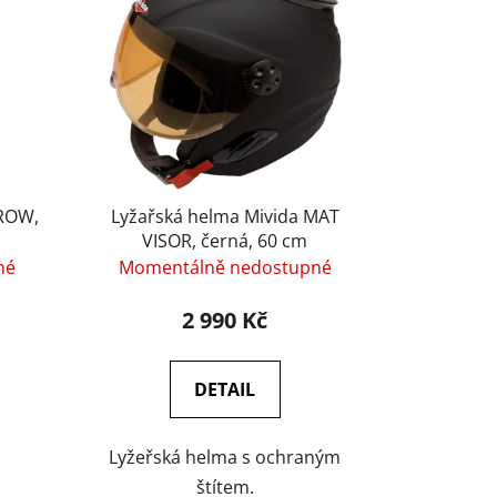
í
p
r
o
d
u
k
t
RROW,
Lyžařská helma Mivida MAT
VISOR, černá, 60 cm
ů
né
Momentálně nedostupné
2 990 Kč
DETAIL
Lyžeřská helma s ochraným
štítem.