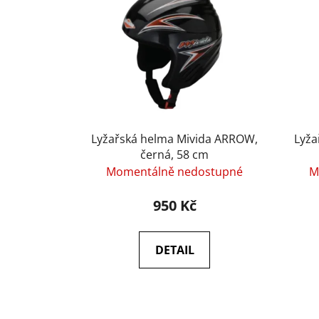
p
i
s
p
r
o
d
u
Lyžařská helma Mivida ARROW,
Lyža
k
černá, 58 cm
Momentálně nedostupné
M
t
ů
950 Kč
DETAIL