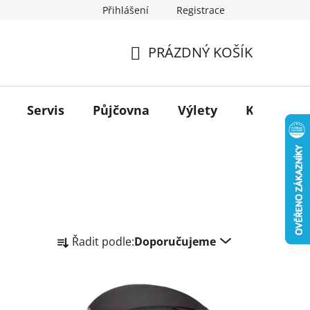
Přihlášení
Registrace
PRÁZDNÝ KOŠÍK
NÁKUPNÍ
KOŠÍK
Servis
Půjčovna
Výlety
Kontakt
Ř
Řadit podle:
Doporučujeme
a
z
e
n