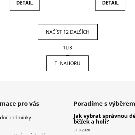
DETAIL
DETAIL
NAČÍST 12 DALŠÍCH
S
1
t
3
O
r
v
á
l
NAHORU
n
á
k
d
o
v
a
á
c
n
í
í
p
rmace pro vás
Poradíme s výběre
r
Jak vybrat správnou d
v
dní podmínky
běžek a holí?
k
y
31.8.2020