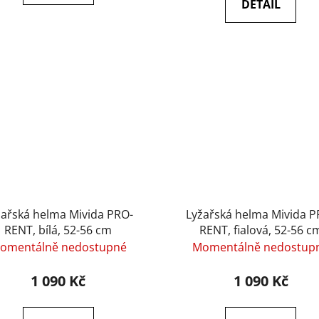
DETAIL
žařská helma Mivida PRO-
Lyžařská helma Mivida P
RENT, bílá, 52-56 cm
RENT, fialová, 52-56 c
omentálně nedostupné
Momentálně nedostup
1 090 Kč
1 090 Kč