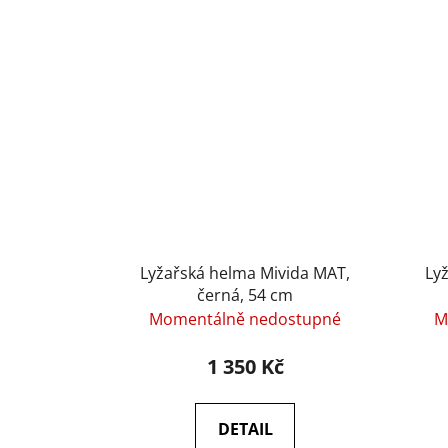
Lyžařská helma Mivida MAT,
Ly
černá, 54 cm
Momentálně nedostupné
M
1 350 Kč
DETAIL