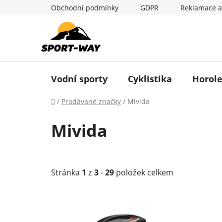
Přejít
Obchodní podmínky
GDPR
Reklamace a
na
obsah
Vodní sporty
Cyklistika
Horole
Domů
/
Prodávané značky
/
Mivida
Mivida
Stránka
1
z
3
-
29
položek celkem
V
ý