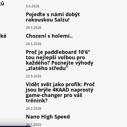
ků
5.6.2026
Pojeďte s námi dobýt
rakouskou Salzu!
29.5.2026
cké
Chození s holemi..
24.5.2026
Proč je paddleboard 10'6"
tou nejlepší volbou pro
každého? Poznejte výhody
„zlatého středu“
22.5.2026
Vidět svět jako profík: Proč
jsou brýle 4KAAD naprostý
game-changer pro váš
trénink?
24.2.2026
Nano High Speed
24.1.2026