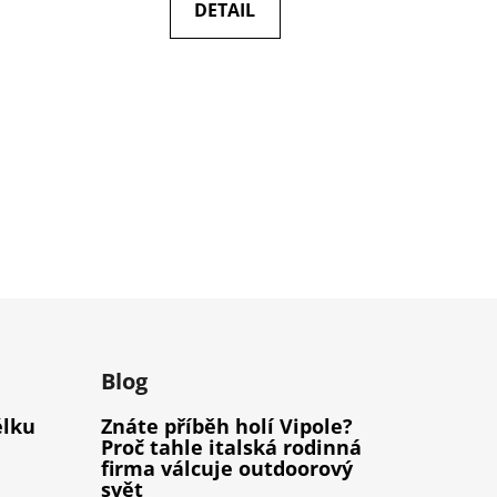
DETAIL
m
Blog
élku
Znáte příběh holí Vipole?
Proč tahle italská rodinná
firma válcuje outdoorový
svět