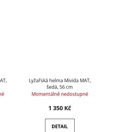
AT,
Lyžařská helma Mivida MAT,
šedá, 56 cm
né
Momentálně nedostupné
1 350 Kč
DETAIL