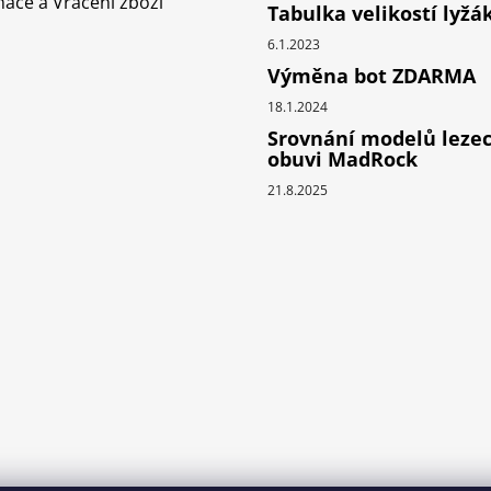
ace a Vrácení zboží
v
Tabulka velikostí lyžá
ý
6.1.2023
p
Výměna bot ZDARMA
i
s
18.1.2024
u
Srovnání modelů leze
obuvi MadRock
21.8.2025