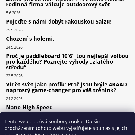
rodinná firma válcuje outdoorový svět
5.6.2026
Pojeďte s námi dobýt rakouskou Salzu!
29.5.2026
Chození s holemi..
24.5.2026
Proč je paddleboard 10'6" tou nejlepší volbou
pro každého? Poznejte výhody „zlatého
středu“
22.5.2026
Vidět svět jako profík: Proč jsou brýle 4KAAD
naprostý game-changer pro váš trénink?
24.2.2026
Nano High Speed
24.1.2026
Tento web používá soubory cookie. Dalším
Nejlepší cyklodoplňky v porovnání cena /
procházením tohoto webu vyjadřujete souhlas s jejich
výkon
používáním.. Více informací
zde
.