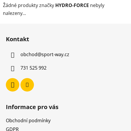
Žádné produkty značky
HYDRO-FORCE
nebyly
nalezeny...
Z
á
Kontakt
p
a
obchod
@
sport-way.cz
t
í
731 525 992
Informace pro vás
Obchodní podmínky
GDPR