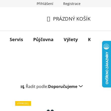
Přihlášení
Registrace
PRÁZDNÝ KOŠÍK
NÁKUPNÍ
KOŠÍK
Servis
Půjčovna
Výlety
Kontakt
Ř
Řadit podle:
Doporučujeme
a
z
e
VÝPRODEJ
n