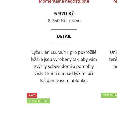
Momentálně nedostupné
M
5 970 Kč
8 750 Kč
(–31 %)
DETAIL
Lyže Elan ELEMENT pro pokročilé
Uni
lyžaře jsou vyrobeny tak, aby vám
ter
zvýšily sebevědomí a pomohly
a
získat kontrolu nad lyžemi při
každém vašem oblouku.
AKCE
TESTCENT
TESTCENTRUM