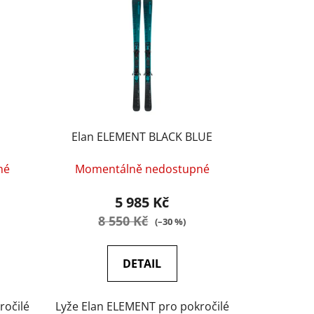
í
p
r
o
d
u
k
t
Elan ELEMENT BLACK BLUE
ů
né
Momentálně nedostupné
5 985 Kč
8 550 Kč
(–30 %)
DETAIL
ročilé
Lyže Elan ELEMENT pro pokročilé