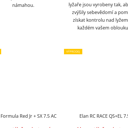
lyžaře jsou vyrobeny tak, a
námahou.
zvýšily sebevědomí a pom
získat kontrolu nad lyžemi
každém vašem oblouk
VÝPRODEJ
 Formula Red Jr + SX 7.5 AC
Elan RC RACE QS+EL 7.