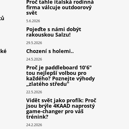
Proč tahle italská rodinná
firma válcuje outdoorový
svět
ků
5.6.2026
Pojeďte s námi dobýt
rakouskou Salzu!
29.5.2026
cké
Chození s holemi..
24.5.2026
Proč je paddleboard 10'6"
tou nejlepší volbou pro
každého? Poznejte výhody
„zlatého středu“
22.5.2026
Vidět svět jako profík: Proč
jsou brýle 4KAAD naprostý
game-changer pro váš
trénink?
24.2.2026