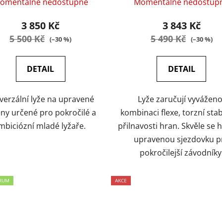
omentálně nedostupné
Momentálně nedostup
3 850 Kč
3 843 Kč
5 500 Kč
5 490 Kč
(–30 %)
(–30 %)
DETAIL
DETAIL
verzální lyže na upravené
Lyže zaručují vyvážen
ény určené pro pokročilé a
kombinaci flexe, torzní stabi
mbiciózní mladé lyžaře.
přilnavosti hran. Skvěle se 
upravenou sjezdovku p
pokročilejší závodníky
RUM
AKCE