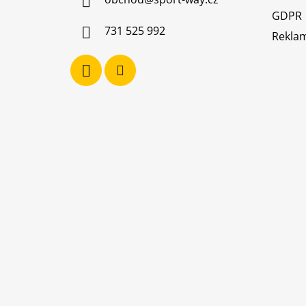
t
GDPR
í
731 525 992
Reklam