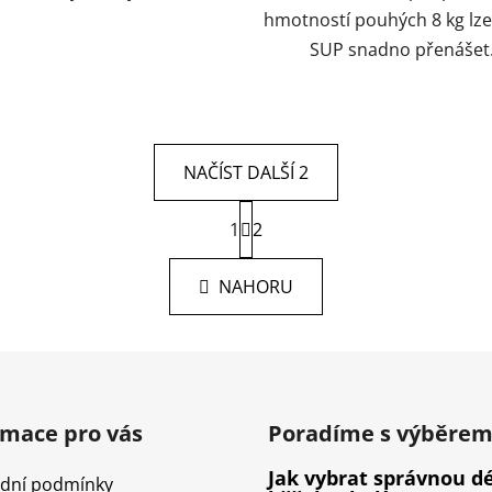
hmotností pouhých 8 kg lze
SUP snadno přenášet
NAČÍST DALŠÍ 2
S
1
t
2
O
r
v
á
l
NAHORU
n
á
k
d
o
v
a
á
c
n
í
í
p
rmace pro vás
Poradíme s výběre
r
Jak vybrat správnou d
v
dní podmínky