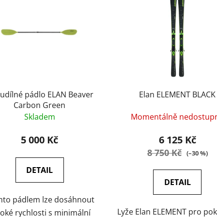
udílné pádlo ELAN Beaver
Elan ELEMENT BLACK
Carbon Green
Skladem
Momentálně nedostup
5 000 Kč
6 125 Kč
8 750 Kč
(–30 %)
DETAIL
DETAIL
ímto pádlem lze dosáhnout
Lyže Elan ELEMENT pro pok
oké rychlosti s minimální