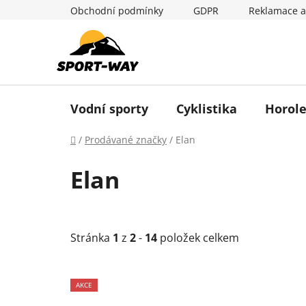
Přejít
Obchodní podmínky
GDPR
Reklamace a
na
obsah
Vodní sporty
Cyklistika
Horole
Domů
/
Prodávané značky
/
Elan
Elan
Stránka
1
z
2
-
14
položek celkem
V
AKCE
ý