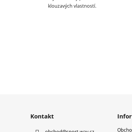
klouzavých vlastností.
Z
á
Kontakt
Info
p
a
Obcho
obchod
@
sport-way.cz