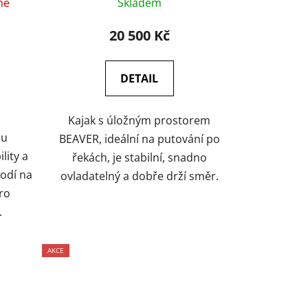
né
Skladem
20 500 Kč
DETAIL
Kajak s úložným prostorem
ou
BEAVER, ideální na putování po
lity a
řekách, je stabilní, snadno
hodí na
ovladatelný a dobře drží směr.
ro
.
AKCE