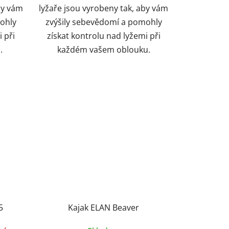
by vám
lyžaře jsou vyrobeny tak, aby vám
ohly
zvýšily sebevědomí a pomohly
 při
získat kontrolu nad lyžemi při
u.
každém vašem oblouku.
5
Kajak ELAN Beaver