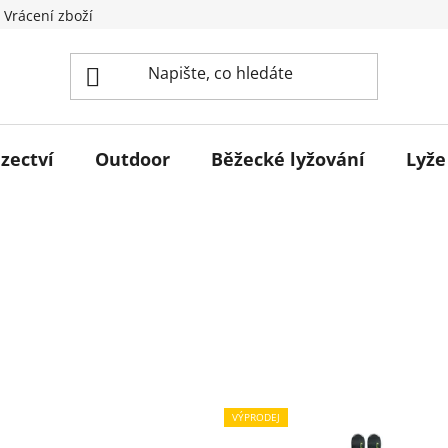
 Vrácení zboží
zectví
Outdoor
Běžecké lyžování
Lyže
VÝPRODEJ