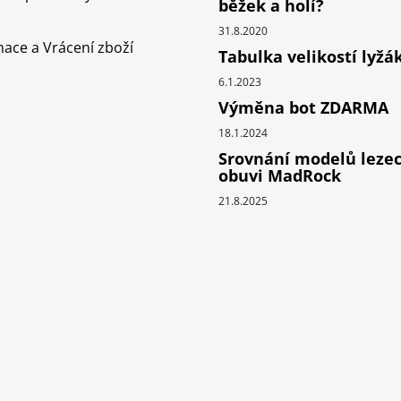
běžek a holí?
k
y
31.8.2020
ace a Vrácení zboží
v
Tabulka velikostí lyžá
ý
6.1.2023
p
Výměna bot ZDARMA
i
s
18.1.2024
u
Srovnání modelů leze
obuvi MadRock
21.8.2025