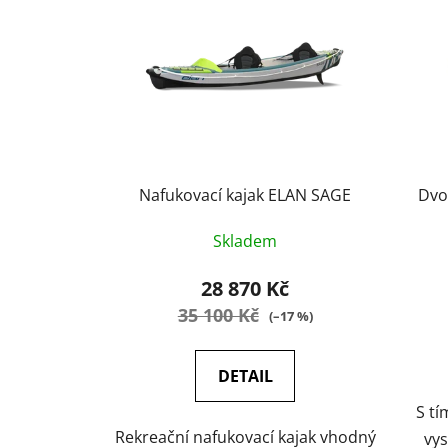
p
i
s
p
r
o
d
u
Nafukovací kajak ELAN SAGE
Dvo
k
Skladem
t
ů
28 870 Kč
35 100 Kč
(–17 %)
DETAIL
S t
Rekreační nafukovací kajak vhodný
vys