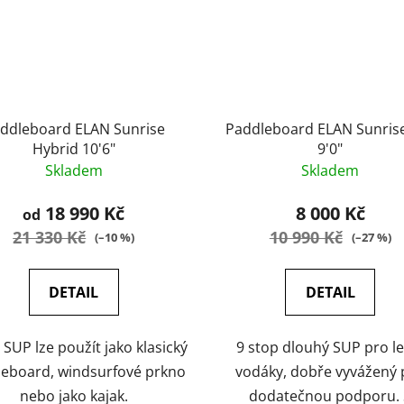
ddleboard ELAN Sunrise
Paddleboard ELAN Sunrise
Hybrid 10'6"
9'0"
Skladem
Skladem
18 990 Kč
8 000 Kč
od
21 330 Kč
10 990 Kč
(–10 %)
(–27 %)
DETAIL
DETAIL
 SUP lze použít jako klasický
9 stop dlouhý SUP pro le
eboard, windsurfové prkno
vodáky, dobře vyvážený 
nebo jako kajak.
dodatečnou podporu. 