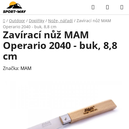
Přejít
Hledat
NÁKUP
na
KOŠÍK
obsah
Domů
/
Outdoor
/
Doplňky
/
Nože, nářadí
/
Zavírací nůž MAM
Operario 2040 - buk, 8,8 cm
Zavírací nůž MAM
Operario 2040 - buk, 8,8
cm
Značka:
MAM