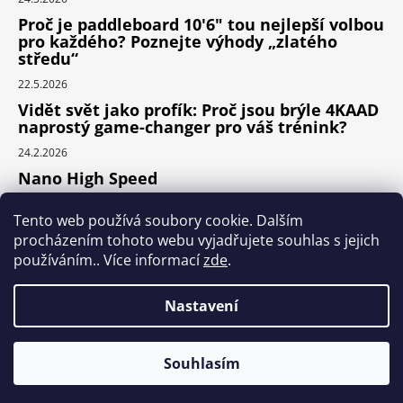
Proč je paddleboard 10'6" tou nejlepší volbou
pro každého? Poznejte výhody „zlatého
středu“
22.5.2026
Vidět svět jako profík: Proč jsou brýle 4KAAD
naprostý game-changer pro váš trénink?
24.2.2026
Nano High Speed
24.1.2026
Tento web používá soubory cookie. Dalším
Nejlepší cyklodoplňky v porovnání cena /
procházením tohoto webu vyjadřujete souhlas s jejich
výkon
používáním.. Více informací
zde
.
24.9.2025
Nastavení
Vytvořil Shoptet
Souhlasím
Copyright 2026
SPORT-WAY
. Všechna práva
vyhrazena.