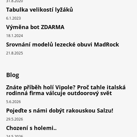
31.8.2020
Tabulka velikostí lyžáků
6.1.2023
Výměna bot ZDARMA
18.1.2024
Srovnání modelů lezecké obuvi MadRock
21.8.2025
Blog
Znáte příběh holí Vipole? Proč tahle italská
rodinná firma válcuje outdoorový svět
5.6.2026
Pojeďte s námi dobýt rakouskou Salzu!
29.5.2026
Chození s holemi..
24.5.2026