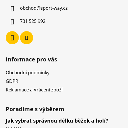
a
obchod
@
sport-way.cz
t
í
731 525 992
Informace pro vás
Obchodní podmínky
GDPR
Reklamace a Vrácení zboží
Poradíme s výběrem
Jak vybrat správnou délku běžek a holí?