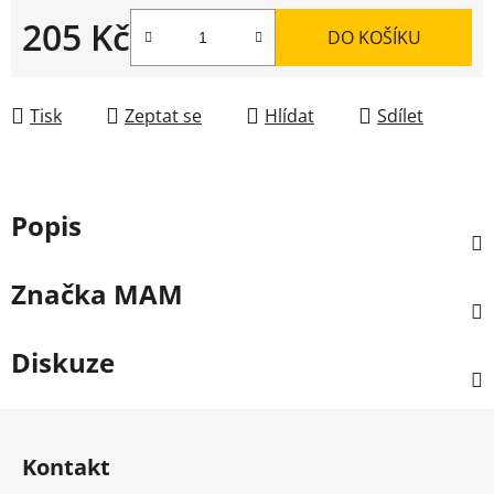
205 Kč
DO KOŠÍKU
Měrná cena:
Tisk
Zeptat se
Hlídat
Sdílet
Popis
Značka
MAM
Diskuze
Z
á
Kontakt
p