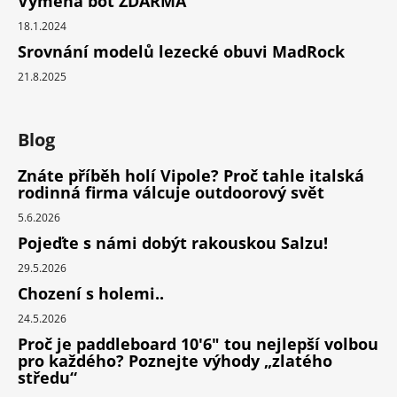
Výměna bot ZDARMA
18.1.2024
Srovnání modelů lezecké obuvi MadRock
21.8.2025
Blog
Znáte příběh holí Vipole? Proč tahle italská
rodinná firma válcuje outdoorový svět
5.6.2026
Pojeďte s námi dobýt rakouskou Salzu!
29.5.2026
Chození s holemi..
24.5.2026
Proč je paddleboard 10'6" tou nejlepší volbou
pro každého? Poznejte výhody „zlatého
středu“