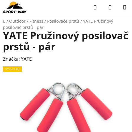
Přejít
Hledat
NÁKUP
na
KOŠÍK
obsah
Domů
/
Outdoor
/
Fitness
/
Posilovače prstů
/
YATE Pružinový
posilovač prstů - pár
YATE Pružinový posilovač
prstů - pár
Značka:
YATE
VÝPRODEJ