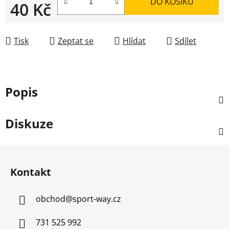
DO KOŠÍKU
40 Kč
Měrná cena:
Tisk
Zeptat se
Hlídat
Sdílet
Popis
Diskuze
Z
á
Kontakt
p
a
obchod
@
sport-way.cz
t
í
731 525 992