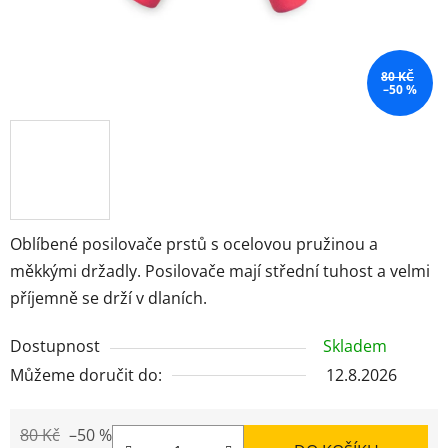
80 KČ
–50 %
Oblíbené posilovače prstů s ocelovou pružinou a
měkkými držadly. Posilovače mají střední tuhost a velmi
příjemně se drží v dlaních.
Dostupnost
Skladem
Můžeme doručit do:
12.8.2026
80 Kč
–50 %