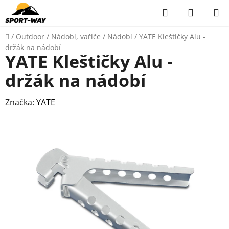
Přejít
Hledat
NÁKUP
na
KOŠÍK
obsah
Domů
/
Outdoor
/
Nádobí, vařiče
/
Nádobí
/
YATE Kleštičky Alu -
držák na nádobí
YATE Kleštičky Alu -
držák na nádobí
Značka:
YATE