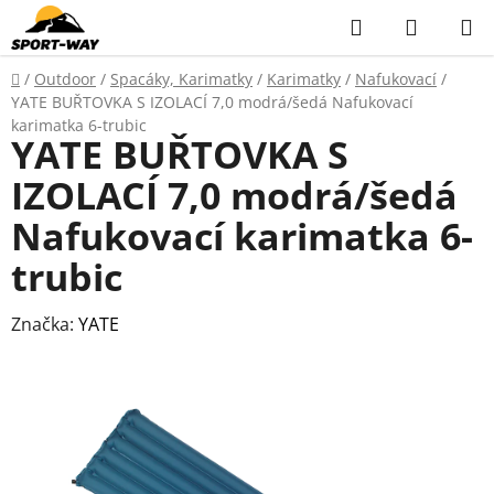
Přejít
Hledat
NÁKUP
na
KOŠÍK
obsah
Domů
/
Outdoor
/
Spacáky, Karimatky
/
Karimatky
/
Nafukovací
/
YATE BUŘTOVKA S IZOLACÍ 7,0 modrá/šedá Nafukovací
karimatka 6-trubic
YATE BUŘTOVKA S
IZOLACÍ 7,0 modrá/šedá
Nafukovací karimatka 6-
trubic
Značka:
YATE