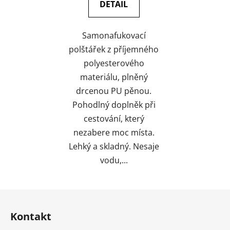
DETAIL
Samonafukovací
polštářek z příjemného
polyesterového
materiálu, plněný
drcenou PU pěnou.
Pohodlný doplněk při
cestování, který
nezabere moc místa.
Lehký a skladný. Nesaje
vodu,...
Z
á
Kontakt
p