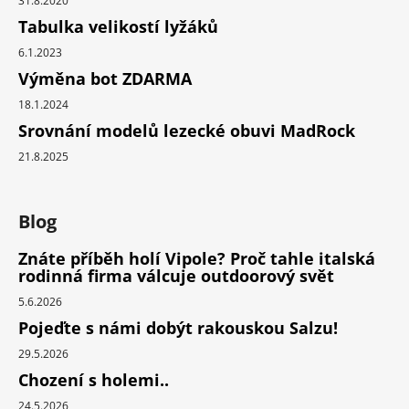
31.8.2020
Tabulka velikostí lyžáků
6.1.2023
Výměna bot ZDARMA
18.1.2024
Srovnání modelů lezecké obuvi MadRock
21.8.2025
Blog
Znáte příběh holí Vipole? Proč tahle italská
rodinná firma válcuje outdoorový svět
5.6.2026
Pojeďte s námi dobýt rakouskou Salzu!
29.5.2026
Chození s holemi..
24.5.2026