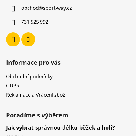
a
obchod
@
sport-way.cz
t
í
731 525 992
Informace pro vás
Obchodní podmínky
GDPR
Reklamace a Vrácení zboží
Poradíme s výběrem
Jak vybrat správnou délku běžek a holí?