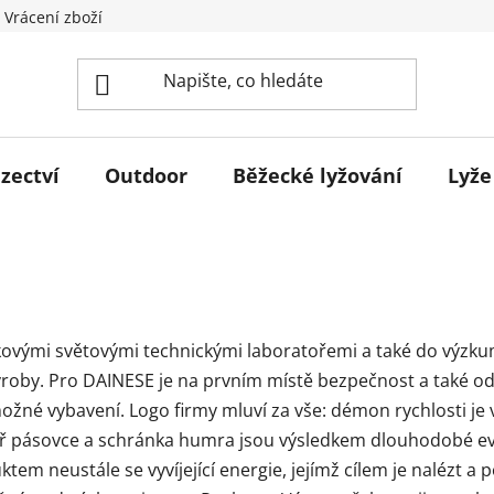
 Vrácení zboží
zectví
Outdoor
Běžecké lyžování
Lyže
kovými světovými technickými laboratořemi a také do výzkum
 výroby. Pro DAINESE je na prvním místě bezpečnost a také 
ožné vybavení. Logo firmy mluví za vše: démon rychlosti je v
nýř pásovce a schránka humra jsou výsledkem dlouhodobé e
em neustále se vyvíjející energie, jejímž cílem je nalézt a