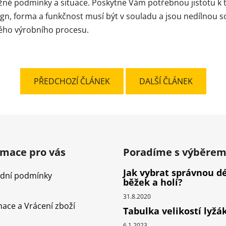
né podmínky a situace. Poskytne Vám potřebnou jistotu k to
gn, forma a funkčnost musí být v souladu a jsou nedílnou so
ého výrobního procesu.
PŘEDCHOZÍ ČLÁNEK
DALŠÍ ČLÁNEK
rmace pro vás
Poradíme s výběre
Jak vybrat správnou d
dní podmínky
běžek a holí?
31.8.2020
ace a Vrácení zboží
Tabulka velikostí lyžá
6.1.2023