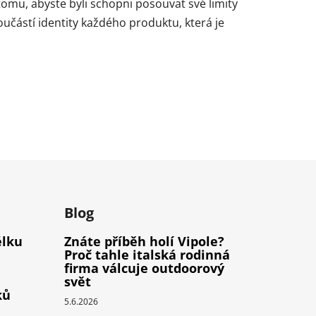
mu, abyste byli schopni posouvat své limity
učástí identity každého produktu, která je
m
Blog
élku
Znáte příběh holí Vipole?
Proč tahle italská rodinná
firma válcuje outdoorový
svět
ků
5.6.2026