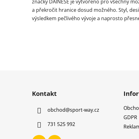
značky DAINESE je vytvořeno pro všechny mož
a překročit hranice dosud možného. Styl, desi
výsledkem pečlivého vývoje a naprosto přesn
Z
á
Kontakt
Info
p
a
Obcho
obchod
@
sport-way.cz
t
GDPR
í
731 525 992
Reklam