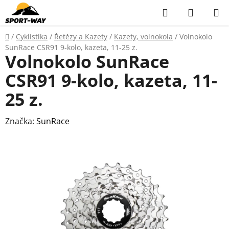
Přejít
Hledat
NÁKUP
na
KOŠÍK
obsah
Domů
/
Cyklistika
/
Řetězy a Kazety
/
Kazety, volnokola
/
Volnokolo
SunRace CSR91 9-kolo, kazeta, 11-25 z.
Volnokolo SunRace
CSR91 9-kolo, kazeta, 11-
25 z.
Značka:
SunRace