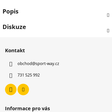
Popis
Diskuze
Z
á
Kontakt
p
a
obchod
@
sport-way.cz
t
í
731 525 992
Informace pro vás