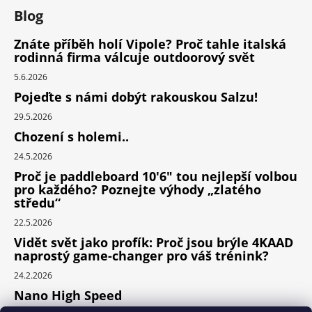
Blog
Znáte příběh holí Vipole? Proč tahle italská
rodinná firma válcuje outdoorový svět
5.6.2026
Pojeďte s námi dobýt rakouskou Salzu!
29.5.2026
Chození s holemi..
24.5.2026
Proč je paddleboard 10'6" tou nejlepší volbou
pro každého? Poznejte výhody „zlatého
středu“
22.5.2026
Vidět svět jako profík: Proč jsou brýle 4KAAD
naprostý game-changer pro váš trénink?
24.2.2026
Nano High Speed