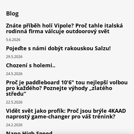
Blog
Znáte příběh holí Vipole? Proč tahle italská
rodinná firma válcuje outdoorový svět
5.6.2026
Pojeďte s námi dobýt rakouskou Salzu!
29.5.2026
Chození s holemi..
24.5.2026
Proč je paddleboard 10'6" tou nejlepší volbou
pro každého? Poznejte výhody „zlatého
středu“
22.5.2026
Vidět svět jako profík: Proč jsou brýle 4KAAD
naprostý game-changer pro váš trénink?
24.2.2026
Nano High Speed