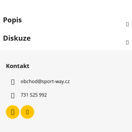
Popis
Diskuze
Z
á
Kontakt
p
a
obchod
@
sport-way.cz
t
í
731 525 992