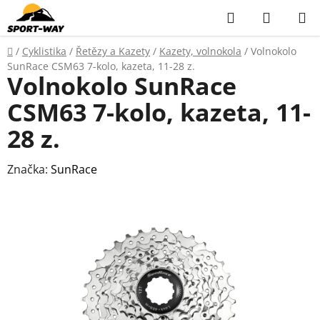
Přejít
Hledat
NÁKUP
na
KOŠÍK
obsah
Domů
/
Cyklistika
/
Řetězy a Kazety
/
Kazety, volnokola
/
Volnokolo
SunRace CSM63 7-kolo, kazeta, 11-28 z.
Volnokolo SunRace
CSM63 7-kolo, kazeta, 11-
28 z.
Značka:
SunRace