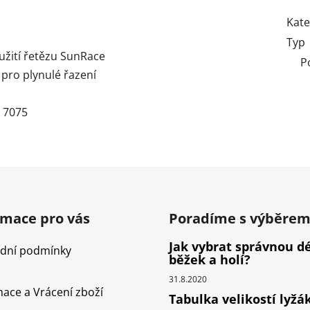
Kate
Typ
užití řetězu SunRace
P
 pro plynulé řazení
l 7075
rmace pro vás
Poradíme s výběre
Jak vybrat správnou d
dní podmínky
běžek a holí?
31.8.2020
ace a Vrácení zboží
Tabulka velikostí lyžá