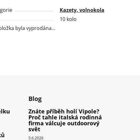
gorie
Kazety, volnokola
10 kolo
oložka byla vyprodána…
m
Blog
élku
Znáte příběh holí Vipole?
Proč tahle italská rodinná
firma válcuje outdoorový
svět
ků
5.6.2026