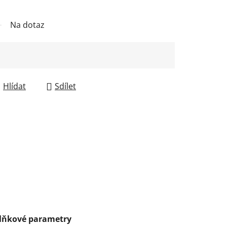
Na dotaz
Hlídat
Sdílet
lňkové parametry