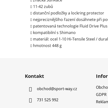
značka SunRace
11-42 zubů
distanční podložky a lockring protector
nejpreciznějšího řazení dosáhnete při po
patentovaná technologie
Fluid Drive Plus
kompatibilní s Shimano
materiál: ocel 1-10 Hi-Tensile Steel / dura
hmotnost 448 g
Z
á
Kontakt
Info
p
a
Obcho
obchod
@
sport-way.cz
t
GDPR
í
731 525 992
Reklam