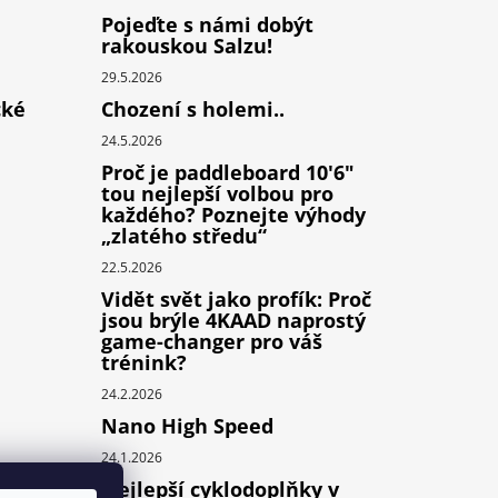
Pojeďte s námi dobýt
rakouskou Salzu!
29.5.2026
cké
Chození s holemi..
24.5.2026
Proč je paddleboard 10'6"
tou nejlepší volbou pro
každého? Poznejte výhody
„zlatého středu“
22.5.2026
Vidět svět jako profík: Proč
jsou brýle 4KAAD naprostý
game-changer pro váš
trénink?
24.2.2026
Nano High Speed
24.1.2026
Nejlepší cyklodoplňky v