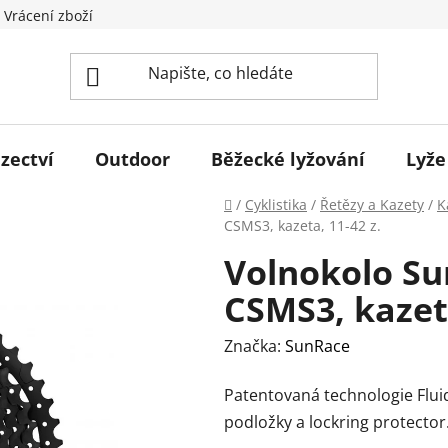
 Vrácení zboží
zectví
Outdoor
Běžecké lyžování
Lyže
Domů
/
Cyklistika
/
Řetězy a Kazety
/
K
CSMS3, kazeta, 11-42 z.
Volnokolo Su
CSMS3, kazeta
Značka:
SunRace
Patentovaná technologie
Flui
podložky a lockring protector