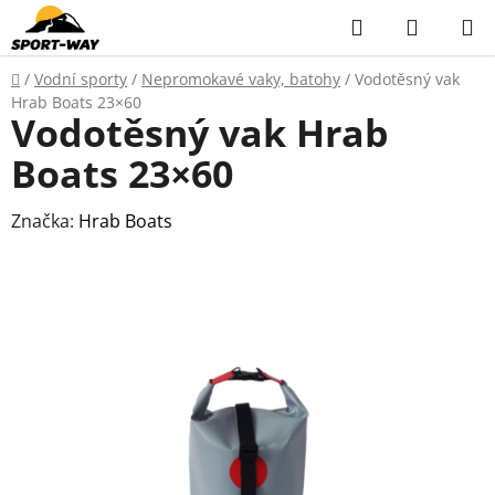
Přejít
Hledat
NÁKUP
na
KOŠÍK
obsah
Domů
/
Vodní sporty
/
Nepromokavé vaky, batohy
/
Vodotěsný vak
Hrab Boats 23×60
Vodotěsný vak Hrab
Boats 23×60
Značka:
Hrab Boats