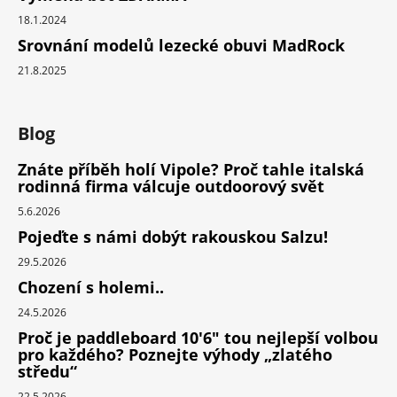
18.1.2024
Srovnání modelů lezecké obuvi MadRock
21.8.2025
Blog
Znáte příběh holí Vipole? Proč tahle italská
rodinná firma válcuje outdoorový svět
5.6.2026
Pojeďte s námi dobýt rakouskou Salzu!
29.5.2026
Chození s holemi..
24.5.2026
Proč je paddleboard 10'6" tou nejlepší volbou
pro každého? Poznejte výhody „zlatého
středu“
22.5.2026