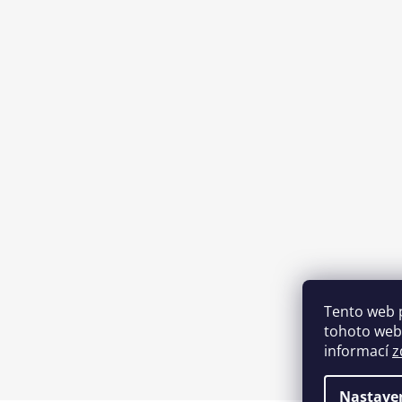
Tento web 
tohoto webu
informací
z
Nastave