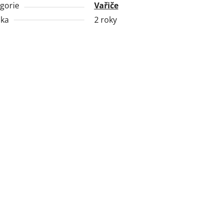
gorie
Vařiče
uka
2 roky