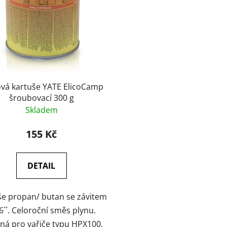
ová kartuše YATE ElicoCamp
šroubovací 300 g
Skladem
155 Kč
DETAIL
še propan/ butan se závitem
6´´. Celoroční směs plynu.
ná pro vařiče typu HPX100,