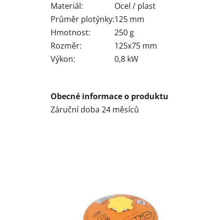
Materiál:
Ocel / plast
Průměr plotýnky:
125 mm
Hmotnost:
250 g
Rozměr:
125x75 mm
Výkon:
0,8 kW
Obecné informace o produktu
Záruční doba
24 měsíců