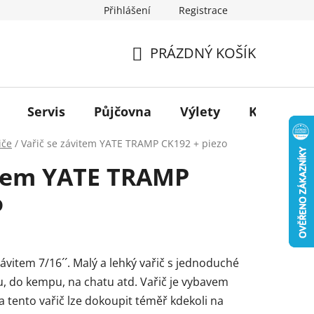
Přihlášení
Registrace
PRÁZDNÝ KOŠÍK
NÁKUPNÍ
KOŠÍK
Servis
Půjčovna
Výlety
Kontakt
iče
/
Vařič se závitem YATE TRAMP CK192 + piezo
item YATE TRAMP
o
 závitem 7/16´´. Malý a lehký vařič s jednoduché
u, do kempu, na chatu atd. Vařič je vybavem
 tento vařič lze dokoupit téměř kdekoli na