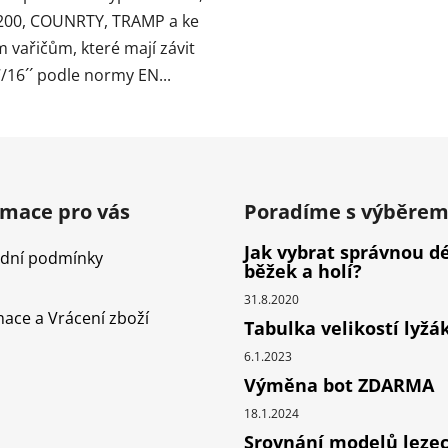
00, COUNRTY, TRAMP a ke
 vařičům, které mají závit
/16´´ podle normy EN...
rmace pro vás
Poradíme s výběre
Jak vybrat správnou d
dní podmínky
běžek a holí?
31.8.2020
ace a Vrácení zboží
Tabulka velikostí lyžá
6.1.2023
Výměna bot ZDARMA
18.1.2024
Srovnání modelů leze