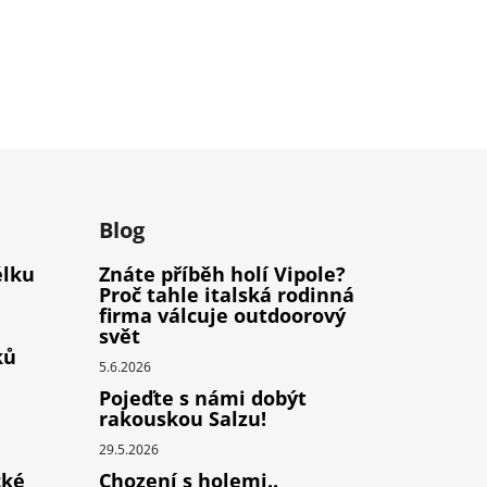
m
Blog
élku
Znáte příběh holí Vipole?
Proč tahle italská rodinná
firma válcuje outdoorový
svět
ků
5.6.2026
Pojeďte s námi dobýt
rakouskou Salzu!
29.5.2026
cké
Chození s holemi..