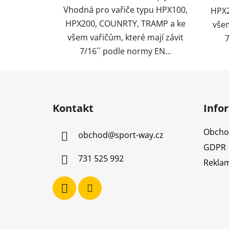
Vhodná pro vařiče typu HPX100,
HPX2
HPX200, COUNRTY, TRAMP a ke
všem
všem vařičům, které mají závit
7
7/16´´ podle normy EN...
Z
á
Kontakt
Info
p
a
Obcho
obchod
@
sport-way.cz
t
GDPR
í
731 525 992
Reklam