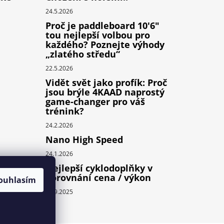
24.5.2026
Proč je paddleboard 10'6"
tou nejlepší volbou pro
každého? Poznejte výhody
„zlatého středu“
22.5.2026
Vidět svět jako profík: Proč
jsou brýle 4KAAD naprostý
game-changer pro váš
trénink?
24.2.2026
Nano High Speed
24.1.2026
Nejlepší cyklodoplňky v
porovnání cena / výkon
ouhlasím
24.9.2025