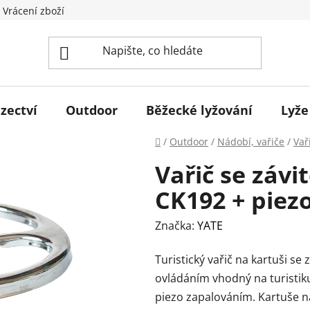
 Vrácení zboží
zectví
Outdoor
Běžecké lyžování
Lyže
Domů
/
Outdoor
/
Nádobí, vařiče
/
Vař
Vařič se záv
CK192 + piez
Značka:
YATE
Turistický vařič na kartuši se
ovládáním vhodný na turistik
piezo zapalováním. Kartuše na