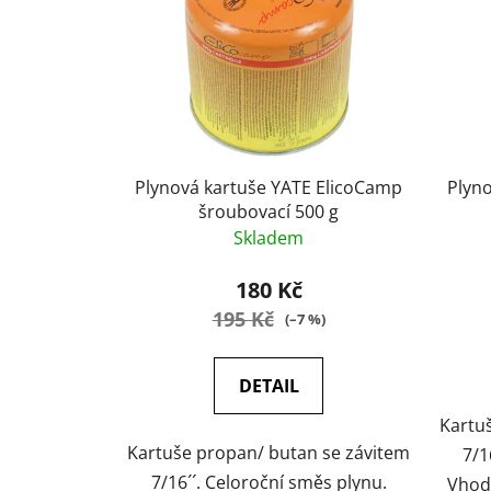
Plynová kartuše YATE ElicoCamp
Plyn
šroubovací 500 g
Skladem
180 Kč
195 Kč
(–7 %)
DETAIL
Kartu
Kartuše propan/ butan se závitem
7/1
7/16´´. Celoroční směs plynu.
Vhod