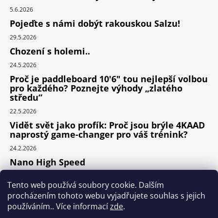
5.6.2026
Pojeďte s námi dobýt rakouskou Salzu!
29.5.2026
Chození s holemi..
24.5.2026
Proč je paddleboard 10'6" tou nejlepší volbou
pro každého? Poznejte výhody „zlatého
středu“
22.5.2026
Vidět svět jako profík: Proč jsou brýle 4KAAD
naprostý game-changer pro váš trénink?
24.2.2026
Nano High Speed
24.1.2026
Tento web používá soubory cookie. Dalším
Nejlepší cyklodoplňky v porovnání cena /
procházením tohoto webu vyjadřujete souhlas s jejich
výkon
používáním.. Více informací
zde
.
24.9.2025