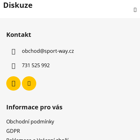
Diskuze
Z
á
Kontakt
p
a
obchod
@
sport-way.cz
t
í
731 525 992
Informace pro vás
Obchodní podmínky
GDPR