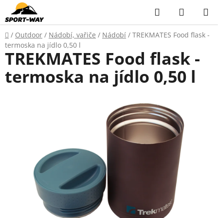
Přejít
Hledat
NÁKUP
na
KOŠÍK
obsah
Domů
/
Outdoor
/
Nádobí, vařiče
/
Nádobí
/
TREKMATES Food flask -
termoska na jídlo 0,50 l
TREKMATES Food flask -
termoska na jídlo 0,50 l