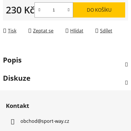
230 Kč
DO KOŠÍKU
Měrná cena:
Tisk
Zeptat se
Hlídat
Sdílet
Popis
Diskuze
Z
á
Kontakt
p
a
obchod
@
sport-way.cz
t