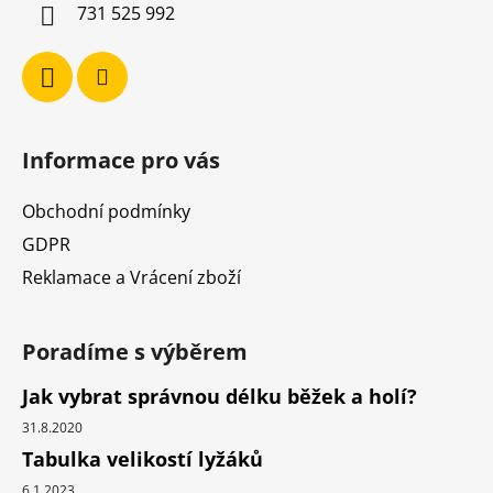
í
731 525 992
Informace pro vás
Obchodní podmínky
GDPR
Reklamace a Vrácení zboží
Poradíme s výběrem
Jak vybrat správnou délku běžek a holí?
31.8.2020
Tabulka velikostí lyžáků
6.1.2023