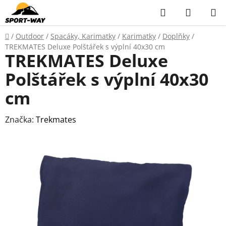
Přejít
Hledat
NÁKUP
na
KOŠÍK
obsah
Domů
/
Outdoor
/
Spacáky, Karimatky
/
Karimatky
/
Doplňky
/
TREKMATES Deluxe Polštářek s výplní 40x30 cm
TREKMATES Deluxe
Polštářek s výplní 40x30
cm
Značka:
Trekmates