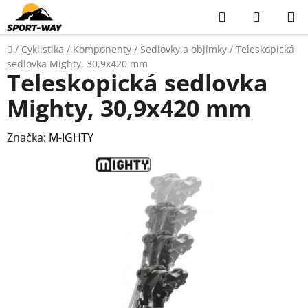
Přejít
Hledat
NÁKUP
na
KOŠÍK
obsah
Domů
/
Cyklistika
/
Komponenty
/
Sedlovky a objímky
/
Teleskopická
sedlovka Mighty, 30,9x420 mm
Teleskopická sedlovka
Mighty, 30,9x420 mm
Značka:
M-IGHTY