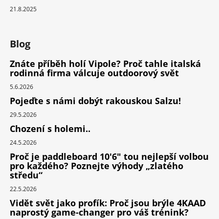
21.8.2025
Blog
Znáte příběh holí Vipole? Proč tahle italská
rodinná firma válcuje outdoorový svět
5.6.2026
Pojeďte s námi dobýt rakouskou Salzu!
29.5.2026
Chození s holemi..
24.5.2026
Proč je paddleboard 10'6" tou nejlepší volbou
pro každého? Poznejte výhody „zlatého
středu“
22.5.2026
Vidět svět jako profík: Proč jsou brýle 4KAAD
naprostý game-changer pro váš trénink?