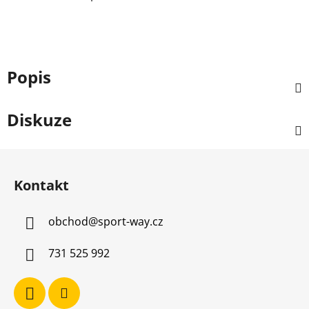
Popis
Diskuze
Z
á
Kontakt
p
a
obchod
@
sport-way.cz
t
í
731 525 992