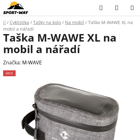
Přejít
Hledat
NÁKUP
na
KOŠÍK
obsah
Domů
/
Cyklistika
/
Tašky na kolo
/
Na mobil
/
Taška M-WAWE XL na
mobil a nářadí
Taška M-WAWE XL na
mobil a nářadí
Značka:
M-WAVE
AKCE