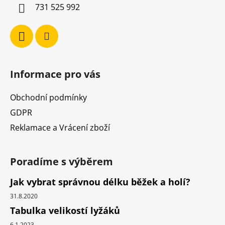
í
731 525 992
Informace pro vás
Obchodní podmínky
GDPR
Reklamace a Vrácení zboží
Poradíme s výběrem
Jak vybrat správnou délku běžek a holí?
31.8.2020
Tabulka velikostí lyžáků
6.1.2023