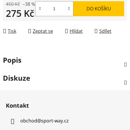
450 Kč
–38 %
DO KOŠÍKU
275 Kč
Měrná cena:
Tisk
Zeptat se
Hlídat
Sdílet
Popis
Diskuze
Z
á
Kontakt
p
a
obchod
@
sport-way.cz
t