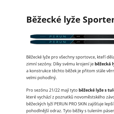
Běžecké lyže Sport
Běžecké lyže pro všechny sportovce, kteří děl
zimní sezóny. Díky svému krojení je
běžecká l
a konstrukce těchto běžek je přitom stále věr
velmi pohodlný.
Pro sezónu 21/22 mají tyto
běžecké lyže s t
které vychází z poznatků novoměstského záv
běžeckých lyží PERUN PRO SKIN zajišťuje lepší vy
pohodlnější odraz. Tyto běžky s tulením páse