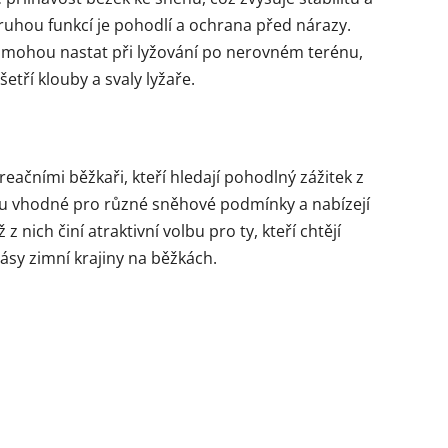
uhou funkcí je pohodlí a ochrana před nárazy.
ré mohou nastat při lyžování po nerovném terénu,
etří klouby a svaly lyžaře.
eačními běžkaři, kteří hledají pohodlný zážitek z
sou vhodné pro různé sněhové podmínky a nabízejí
z nich činí atraktivní volbu pro ty, kteří chtějí
sy zimní krajiny na běžkách.