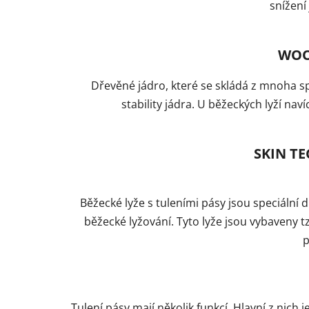
snížení
WOO
Dřevěné jádro, které se skládá z mnoha s
stability jádra. U běžeckých lyží na
SKIN T
Běžecké lyže s tuleními pásy jsou speciální
běžecké lyžování. Tyto lyže jsou vybaveny t
p
Tulení pásy mají několik funkcí. Hlavní z nich j