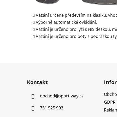
Vázání určené především na klasiku,
vhod
Výborné automatické ovládání.
Vázání je určeno pro lyži s NIS deskou,
Vázání je určeno pro boty s podrážkou t
Z
á
Kontakt
Info
p
a
Obcho
obchod
@
sport-way.cz
t
GDPR
í
731 525 992
Reklam