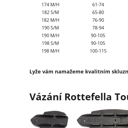
174 M/H
61-74
182 S/M
65-80
182 M/H
76-90
190 S/M
78-94
190 M/H
90-105
198 S/M
90-105
198 M/H
100-115
Lyže vám namažeme kvalitním skluz
Vázání Rottefella To