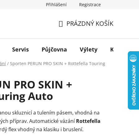
Přihlášení
Registrace
PRÁZDNÝ KOŠÍK
NÁKUPNÍ
KOŠÍK
Servis
Půjčovna
Výlety
Kontakt
ání
/
Sporten PERUN PRO SKIN + Rottefella Touring
UN PRO SKIN +
uring Auto
ovanou skluznicí a tulením pásem, vhodná na
ých příprav.
Automatické vázání
Rottefella
rdý flex vhodný na klasiku i bruslení.