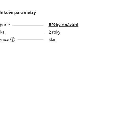
lňkové parametry
gorie
Běžky + vázání
uka
2 roky
znice
Skin
?