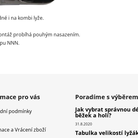
né i na kombi lyže.
 montáž probíhá pouhým nasazením.
ypu NNN.
rmace pro vás
Poradíme s výběre
Jak vybrat správnou d
dní podmínky
běžek a holí?
31.8.2020
ace a Vrácení zboží
Tabulka velikostí lyžá