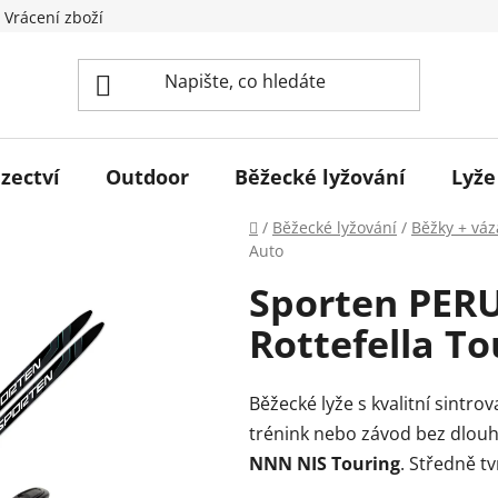
 Vrácení zboží
zectví
Outdoor
Běžecké lyžování
Lyže
Domů
/
Běžecké lyžování
/
Běžky + váz
Auto
Sporten PER
Rottefella To
Běžecké lyže s kvalitní sintr
trénink nebo závod bez dlouh
NNN NIS Touring
. Středně tv