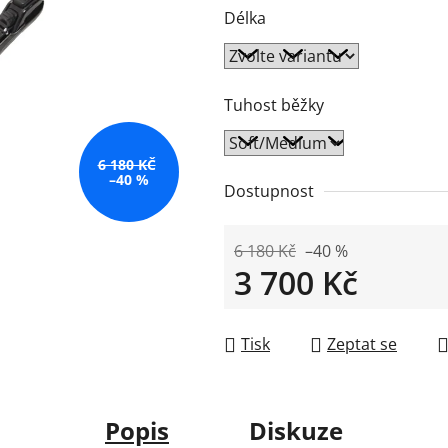
Délka
Tuhost běžky
6 180 KČ
–40 %
Dostupnost
6 180 Kč
–40 %
3 700 Kč
Měrná cena:
Tisk
Zeptat se
Popis
Diskuze