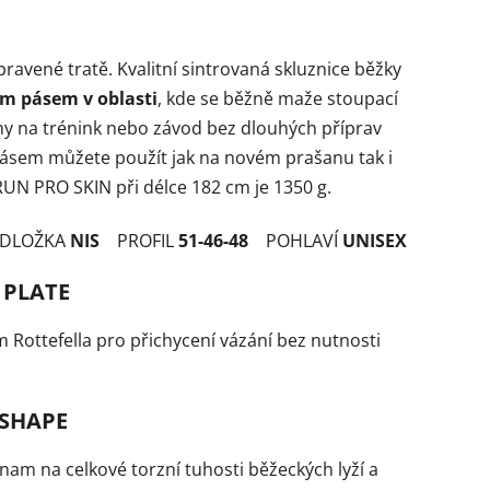
avené tratě. Kvalitní sintrovaná skluznice běžky
ím pásem v oblasti
, kde se běžně maže stoupací
ny na trénink nebo závod bez dlouhých příprav
pásem můžete použít jak na novém prašanu tak i
RUN PRO SKIN při délce 182 cm je 1350 g.
DLOŽKA
NIS
PROFIL
51-46-48
POHLAVÍ
UNISEX
 PLATE
 Rottefella pro přichycení vázání bez nutnosti
 SHAPE
nam na celkové torzní tuhosti běžeckých lyží a