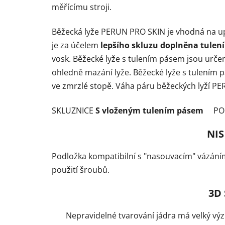
měřícímu stroji.
Běžecká lyže PERUN PRO SKIN je vhodná na upr
je za účelem
lepšího skluzu doplněna tulen
vosk. Běžecké lyže s tulením pásem jsou urče
ohledně mazání lyže. Běžecké lyže s tulením 
ve zmrzlé stopě. Váha páru běžeckých lyží PE
SKLUZNICE
S vloženým tulením pásem
PO
NIS
Podložka kompatibilní s "nasouvacím" vázáním
použití šroubů.
3D
Nepravidelné tvarování jádra má velký výz