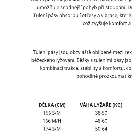
umožňuje snadnější pohyb při stoupání. Dr
Tulení pásy absorbují otřesy a vibrace, kte
což zvyšuje komfort a š
Tulení pásy jsou obzvláště oblíbené mezi rekr
běžeckého lyžování. Běžky s tuleními pásy j
kombinaci trakce, stability a komfortu, což 
pohodlně prozkoumat krá
DÉLKA (CM)
VÁHA LYŽAŘE (KG)
166 S/M
38-50
166 M/H
48-60
174 S/M
50-64