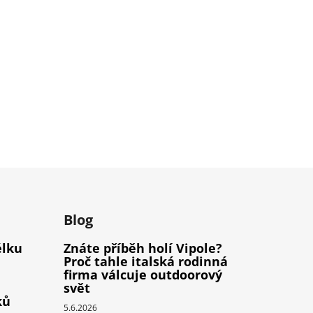
m
Blog
élku
Znáte příběh holí Vipole?
Proč tahle italská rodinná
firma válcuje outdoorový
svět
ků
5.6.2026