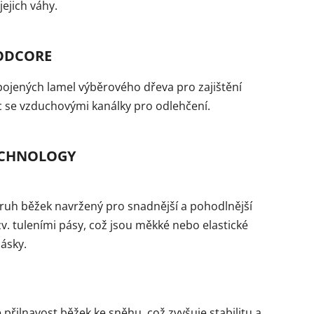
 jejich váhy.
DCORE
pojených lamel výběrového dřeva pro zajištění
víc se vzduchovými kanálky pro odlehčení.
ECHNOLOGY
 druh běžek navržený pro snadnější a pohodlnější
zv. tuleními pásy, což jsou měkké nebo elastické
ásky.
e přilnavost běžek ke sněhu, což zvyšuje stabilitu a