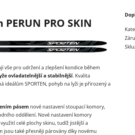
Dop
en PERUN PRO SKIN
Kate
Zár
Sklu
ají vše pro udržení a zlepšení kondice během
yže ovladatelnější a stabilnější
. Kvalita
ná ideálům SPORTEN, pohyb na lyži je přirozený a
ulením pásem
nové nastavení stoupací komory,
odního oddělení. Nové nastavení komory
užití celé plochy skinu, tudíž jistější a
m jsou také přesněji párovány díky novému