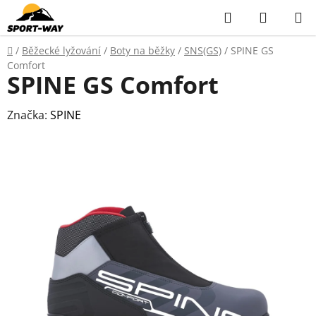
Přejít
Hledat
NÁKUP
na
KOŠÍK
obsah
Domů
/
Běžecké lyžování
/
Boty na běžky
/
SNS(GS)
/
SPINE GS
Comfort
SPINE GS Comfort
Značka:
SPINE