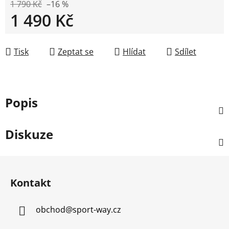
1 790 Kč
–16 %
1 490 Kč
Měrná cena:
Tisk
Zeptat se
Hlídat
Sdílet
Popis
Diskuze
Z
á
Kontakt
p
a
obchod
@
sport-way.cz
t
í